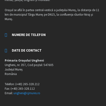
Orașul se află în partea central-vestică a județului Mureș, la distanța de 11
km de municipiul Târgu Mureș pe DN15, la confluența râurilor Niraj și
Mureș.
NUMERE DE TELEFON
DATE DE CONTACT
Primaria Orașului Ungheni
Ungheni, nr. 357, Cod poștal: 547605
Județul Mureș
România
Telefon: (+40) 265-328.212
Fax: (+40) 265-328.112
Email:
ungheni@cjmures.ro