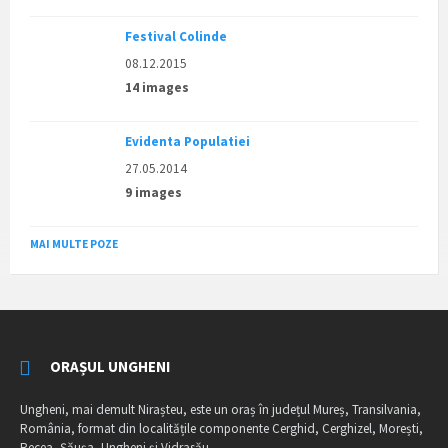
Festival Colinde
08.12.2015
14 images
Evidenta Populatiei
27.05.2014
9 images
MAI MULTE POZE
ORAȘUL UNGHENI
Ungheni, mai demult Nirașteu, este un oraș în județul Mureș, Transilvania,
România, format din localitățile componente Cerghid, Cerghizel, Morești,
Recea, Șăușa, Ungheni și Vidrasău.