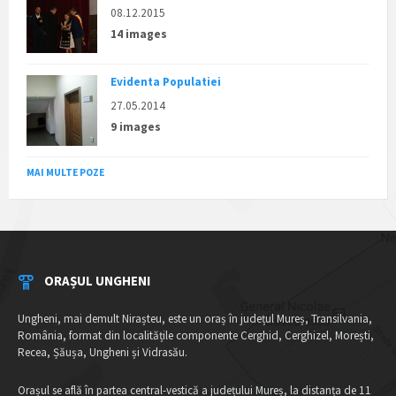
08.12.2015
14 images
Evidenta Populatiei
27.05.2014
9 images
MAI MULTE POZE
ORAȘUL UNGHENI
Ungheni, mai demult Nirașteu, este un oraș în județul Mureș, Transilvania,
România, format din localitățile componente Cerghid, Cerghizel, Morești,
Recea, Șăușa, Ungheni și Vidrasău.
Orașul se află în partea central-vestică a județului Mureș, la distanța de 11