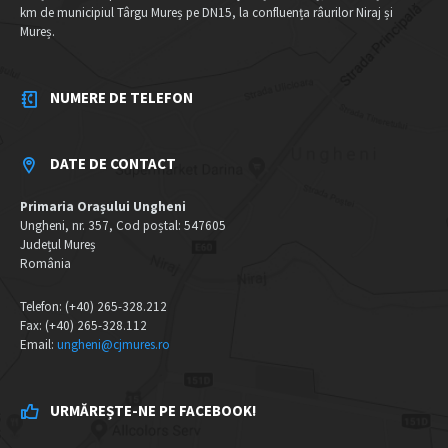
km de municipiul Târgu Mureș pe DN15, la confluența râurilor Niraj și
Mureș.
NUMERE DE TELEFON
DATE DE CONTACT
Primaria Orașului Ungheni
Ungheni, nr. 357, Cod poștal: 547605
Județul Mureș
România
Telefon: (+40) 265-328.212
Fax: (+40) 265-328.112
Email:
ungheni@cjmures.ro
URMĂREȘTE-NE PE FACEBOOK!