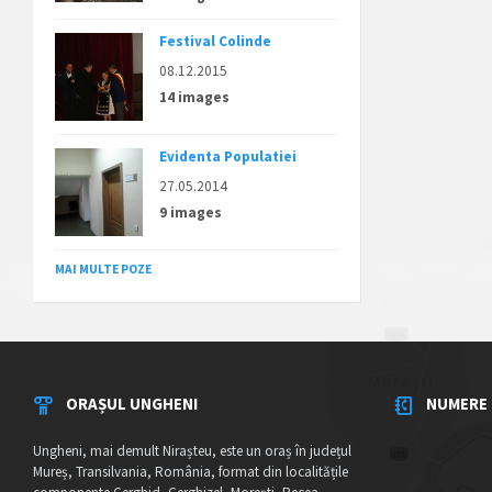
Festival Colinde
08.12.2015
14 images
Evidenta Populatiei
27.05.2014
9 images
MAI MULTE POZE
ORAȘUL UNGHENI
NUMERE 
Ungheni, mai demult Nirașteu, este un oraș în județul
Mureș, Transilvania, România, format din localitățile