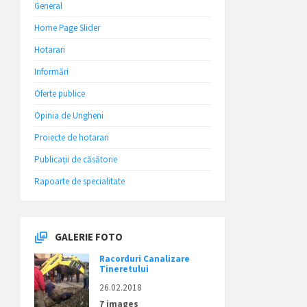
General
Home Page Slider
Hotarari
Informări
Oferte publice
Opinia de Ungheni
Proiecte de hotarari
Publicații de căsătorie
Rapoarte de specialitate
GALERIE FOTO
Racorduri Canalizare
Tineretului
26.02.2018
7 images