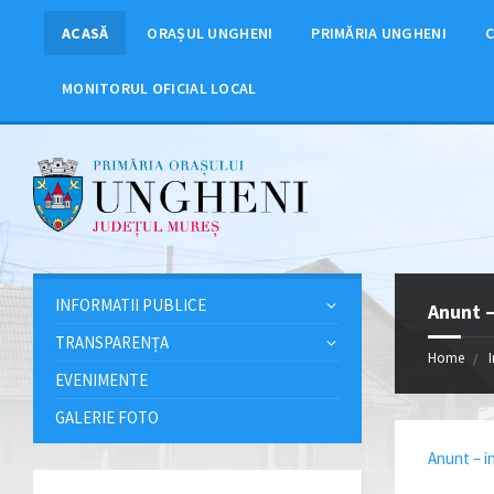
ACASĂ
ORAȘUL UNGHENI
PRIMĂRIA UNGHENI
C
MONITORUL OFICIAL LOCAL
INFORMATII PUBLICE
Anunt –
TRANSPARENȚA
Home
EVENIMENTE
GALERIE FOTO
Anunt – i