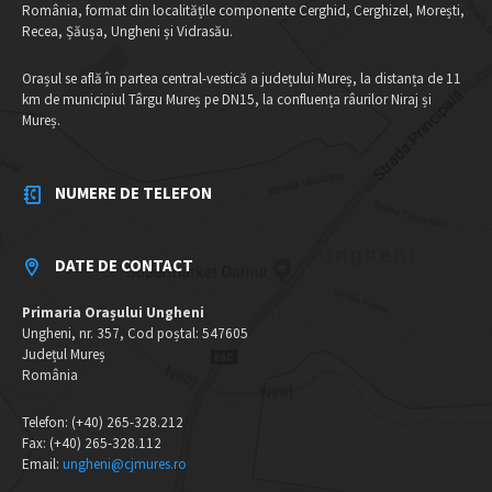
România, format din localitățile componente Cerghid, Cerghizel, Morești,
Recea, Șăușa, Ungheni și Vidrasău.
Orașul se află în partea central-vestică a județului Mureș, la distanța de 11
km de municipiul Târgu Mureș pe DN15, la confluența râurilor Niraj și
Mureș.
NUMERE DE TELEFON
DATE DE CONTACT
Primaria Orașului Ungheni
Ungheni, nr. 357, Cod poștal: 547605
Județul Mureș
România
Telefon: (+40) 265-328.212
Fax: (+40) 265-328.112
Email:
ungheni@cjmures.ro