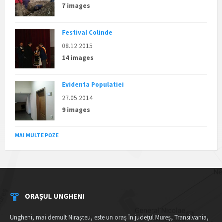
7 images
Festival Colinde
08.12.2015
14 images
Evidenta Populatiei
27.05.2014
9 images
MAI MULTE POZE
ORAȘUL UNGHENI
Ungheni, mai demult Nirașteu, este un oraș în județul Mureș, Transilvania,