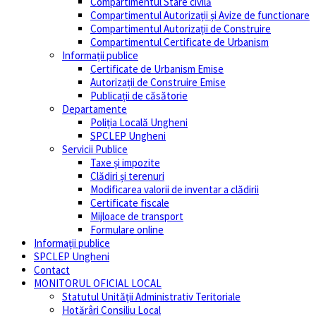
Compartimentul Stare civilă
Compartimentul Autorizații și Avize de functionare
Compartimentul Autorizații de Construire
Compartimentul Certificate de Urbanism
Informații publice
Certificate de Urbanism Emise
Autorizații de Construire Emise
Publicații de căsătorie
Departamente
Poliția Locală Ungheni
SPCLEP Ungheni
Servicii Publice
Taxe și impozite
Clădiri și terenuri
Modificarea valorii de inventar a clădirii
Certificate fiscale
Mijloace de transport
Formulare online
Informații publice
SPCLEP Ungheni
Contact
MONITORUL OFICIAL LOCAL
Statutul Unităţii Administrativ Teritoriale
Hotărâri Consiliu Local