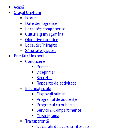
Acasă
Orașul Ungheni
Istoric
Date demografice
Localități componente
Cultură și Învăţământ
Obiective turistice
Localități înfrațite
Sănătate și sport
Primăria Ungheni
Conducere
Primar
Viceprimar
Secretar
Rapoarte de activitate
Informații utile
Dispoziții primar
Programul de audiențe
Programul cu publicul
Servicii și Compartimente
Organigrama
Transparență
Declarații de avere și interese