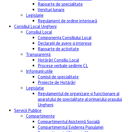
Rapoarte de specialitate
Venituri lunare
Legislație
Regulament de ordine interioară
Consiliul Local Ungheni
Consiliul Local
Componența Consiliului Local
Declarații de avere și interese
Rapoarte de activitate
Transparență
Hotărâri Consiliu Local
Procese verbale sedințe CL
Informații utile
Comisii de specialitate
Proiecte de Hotărâri
Legislatie
Regulamentul de organizare și functionare al
aparatului de specialitate al primarului orasului
Ungheni
Servicii Publice
Compartimente
Compartimentul Asistență Socială
Compartimentul Evidența Populației