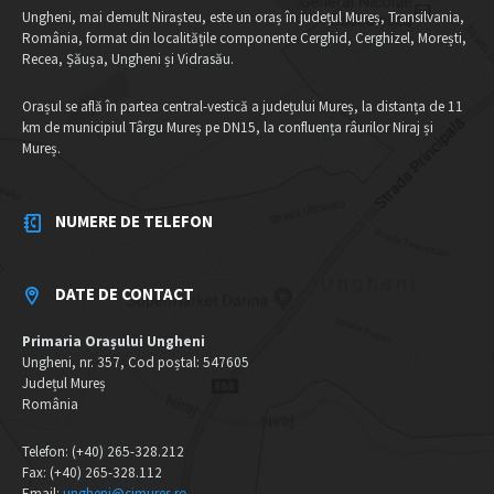
Ungheni, mai demult Nirașteu, este un oraș în județul Mureș, Transilvania,
România, format din localitățile componente Cerghid, Cerghizel, Morești,
Recea, Șăușa, Ungheni și Vidrasău.
Orașul se află în partea central-vestică a județului Mureș, la distanța de 11
km de municipiul Târgu Mureș pe DN15, la confluența râurilor Niraj și
Mureș.
NUMERE DE TELEFON
DATE DE CONTACT
Primaria Orașului Ungheni
Ungheni, nr. 357, Cod poștal: 547605
Județul Mureș
România
Telefon: (+40) 265-328.212
Fax: (+40) 265-328.112
Email:
ungheni@cjmures.ro