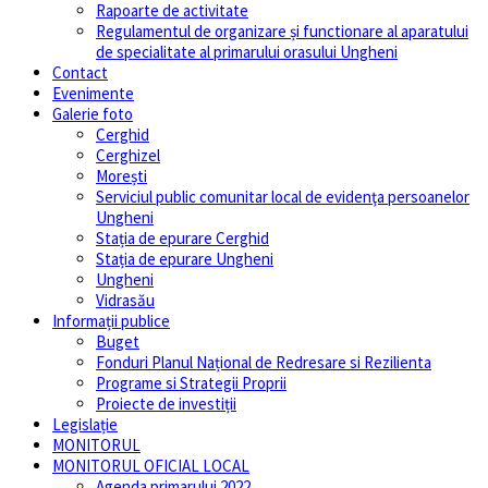
Rapoarte de activitate
Regulamentul de organizare și functionare al aparatului
de specialitate al primarului orasului Ungheni
Contact
Evenimente
Galerie foto
Cerghid
Cerghizel
Morești
Serviciul public comunitar local de evidenţa persoanelor
Ungheni
Stația de epurare Cerghid
Stația de epurare Ungheni
Ungheni
Vidrasău
Informații publice
Buget
Fonduri Planul Național de Redresare si Rezilienta
Programe si Strategii Proprii
Proiecte de investiții
Legislație
MONITORUL
MONITORUL OFICIAL LOCAL
Agenda primarului 2022