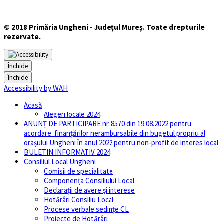
© 2018 Primăria Ungheni - Județul Mureș. Toate drepturile
rezervate.
Închide
Închide
Accessibility by WAH
Acasă
Alegeri locale 2024
ANUNȚ DE PARTICIPARE nr. 8570 din 19.08.2022 pentru
acordare finanţărilor nerambursabile din bugetul propriu al
orașului Ungheni în anul 2022 pentru non-profit de interes local
BULETIN INFORMATIV 2024
Consiliul Local Ungheni
Comisii de specialitate
Componența Consiliului Local
Declarații de avere și interese
Hotărâri Consiliu Local
Procese verbale sedințe CL
Proiecte de Hotărâri