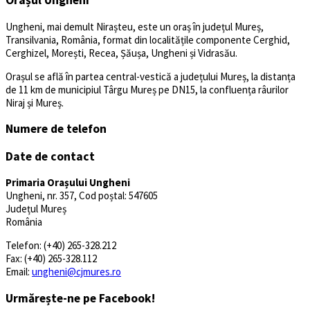
Orașul Ungheni
Ungheni, mai demult Nirașteu, este un oraș în județul Mureș,
Transilvania, România, format din localitățile componente Cerghid,
Cerghizel, Morești, Recea, Șăușa, Ungheni și Vidrasău.
Orașul se află în partea central-vestică a județului Mureș, la distanța
de 11 km de municipiul Târgu Mureș pe DN15, la confluența râurilor
Niraj și Mureș.
Numere de telefon
Date de contact
Primaria Orașului Ungheni
Ungheni, nr. 357, Cod poștal: 547605
Județul Mureș
România
Telefon: (+40) 265-328.212
Fax: (+40) 265-328.112
Email:
ungheni@cjmures.ro
Urmărește-ne pe Facebook!