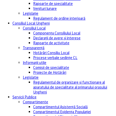
Rapoarte de specialitate
Venituri lunare
Legislație
Regulament de ordine interioară
Consiliul Local Ungheni
Consiliul Local
Componența Consiliului Local
Declarații de avere și interese
Rapoarte de activitate
Transparență
Hotărâri Consiliu Local
Procese verbale sedințe CL
Informații utile
Comisii de specialitate
Proiecte de Hotărâri
Legislatie
Regulamentul de organizare și functionare al
aparatului de specialitate al primarului orasului
Ungheni
Servicii Publice
Compartimente
Compartimentul Asistență Socială
Compartimentul Evidența Populației