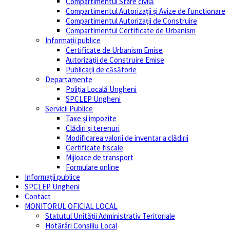
Compartimentul Stare civilă
Compartimentul Autorizații și Avize de functionare
Compartimentul Autorizații de Construire
Compartimentul Certificate de Urbanism
Informații publice
Certificate de Urbanism Emise
Autorizații de Construire Emise
Publicații de căsătorie
Departamente
Poliția Locală Ungheni
SPCLEP Ungheni
Servicii Publice
Taxe și impozite
Clădiri și terenuri
Modificarea valorii de inventar a clădirii
Certificate fiscale
Mijloace de transport
Formulare online
Informații publice
SPCLEP Ungheni
Contact
MONITORUL OFICIAL LOCAL
Statutul Unităţii Administrativ Teritoriale
Hotărâri Consiliu Local