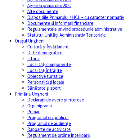
Agenda primarului 2022
Alte documente
Dispozițiile Primarului / HCL – cu caracter normativ
Documente și informații financiare
Regulamentele privind procedurile administrative
Statutul Unităţii Administrativ Teritoriale
Orașul Ungheni
Cultură și Învăţământ
Date demografice
Istoric
Localități componente
Localități înfrațite
Obiective turistice
Personalități locale
Sănătate și sport
Primăria Ungheni
Declarații de avere și interese
Organigrama
Primar
Programul cu publicul
Programul de audiențe
Rapoarte de activitate
Regulament de ordine interioară