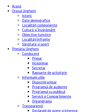
Acasă
Orașul Ungheni
Istoric
Date demografice
Localități componente
Cultură și Învăţământ
Obiective turistice
Localități înfrațite
Sănătate și sport
Primăria Ungheni
Conducere
Primar
Viceprimar
Secretar
Rapoarte de activitate
Informații utile
Dispoziții primar
Programul de audiențe
Programul cu publicul
Servicii și Compartimente
Organigrama
Transparență
Declarații de avere și interese