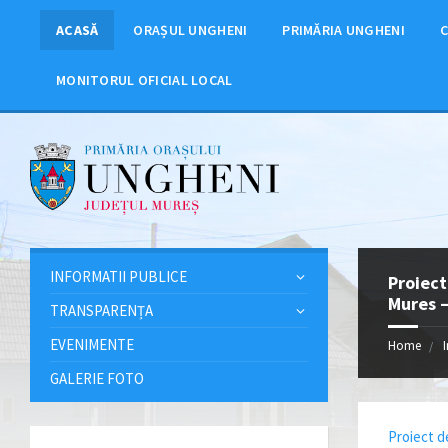
ACASĂ
ORAȘUL UNGHENI
PRIMĂRIA UNGHENI
C
MONITORUL OFICIAL LOCAL
INFORMATII PUBLICE
Proiect
Mures 
TRANSPARENȚA
EVENIMENTE
Home
GALERIE FOTO
Proiect d