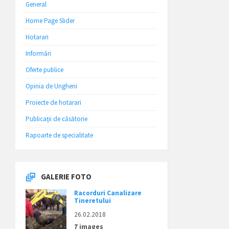
General
Home Page Slider
Hotarari
Informări
Oferte publice
Opinia de Ungheni
Proiecte de hotarari
Publicații de căsătorie
Rapoarte de specialitate
GALERIE FOTO
Racorduri Canalizare
Tineretului
26.02.2018
7 images