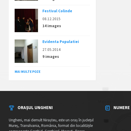
Festival Colinde
08.12.2015
14 images
Evidenta Populatiei
27.05.2014
9 images
MAI MULTE POZE
ORAȘUL UNGHENI
NUMERE 
Ungheni, mai demult Nirașteu, este un oraș în județul
Mureș, Transilvania, România, format din localitățile