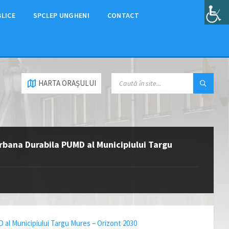
BLICE
SPCLEP UNGHENI
CONTACT
HARTA ORAȘULUI
Urbana Durabila PUMD al Municipiului Targu
 al Municipiului Targu Mures – Orizont 2030