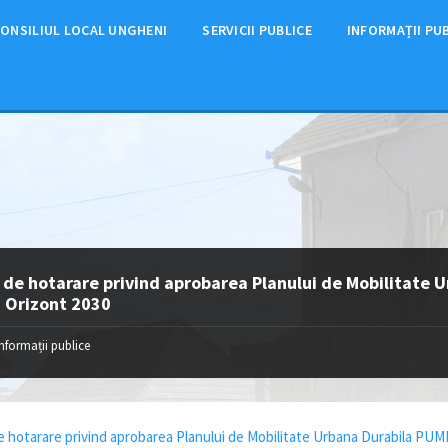
ONSILIUL LOCAL UNGHENI
SERVICII PUBLICE
INFORMAȚII PU
 de hotarare privind aprobarea Planului de Mobilitate 
– Orizont 2030
Informații publice
e hotarare privind aprobarea Planului de Mobilitate Urbana Durabila PUMD