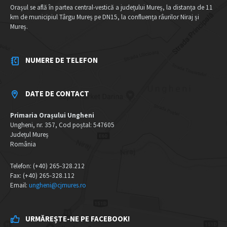
Orașul se află în partea central-vestică a județului Mureș, la distanța de 11
km de municipiul Târgu Mureș pe DN15, la confluența râurilor Niraj și
Mureș.
NUMERE DE TELEFON
DATE DE CONTACT
Primaria Orașului Ungheni
Ungheni, nr. 357, Cod poștal: 547605
Județul Mureș
România
Telefon: (+40) 265-328.212
Fax: (+40) 265-328.112
Email:
ungheni@cjmures.ro
URMĂREȘTE-NE PE FACEBOOK!