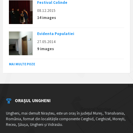
Festival Colinde
08.12.2015
14 images
Evidenta Populatiei
27.05.2014
9 images
MAI MULTE POZE
ORAȘUL UNGHENI
Ungheni, mai demult Nirașteu, este un oraș în județul Mureș, Transilvania,
România, format din localitățile componente Cerghid, Cerghizel, Morești,
Recea, Șăușa, Ungheni și Vidrasău.