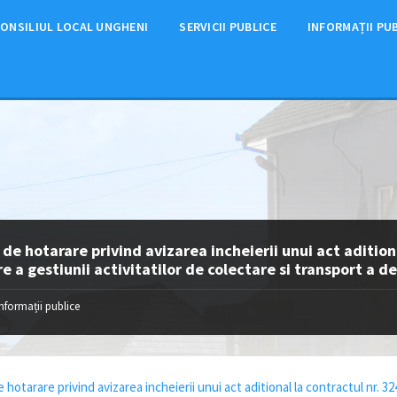
ONSILIUL LOCAL UNGHENI
SERVICII PUBLICE
INFORMAȚII PU
 de hotarare privind avizarea incheierii unui act adition
e a gestiunii activitatilor de colectare si transport a d
Informații publice
 hotarare privind avizarea incheierii unui act aditional la contractul nr. 32