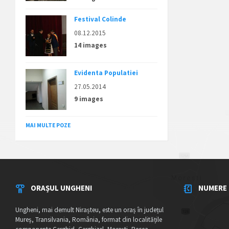
Festival Colinde
08.12.2015
14 images
Evidenta Populatiei
27.05.2014
9 images
MAI MULTE POZE
ORAȘUL UNGHENI
NUMERE 
Ungheni, mai demult Nirașteu, este un oraș în județul
Mureș, Transilvania, România, format din localitățile