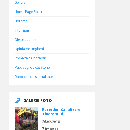
General
Home Page Slider
Hotarari
Informări
Oferte publice
Opinia de Ungheni
Proiecte de hotarari
Publicații de căsătorie
Rapoarte de specialitate
GALERIE FOTO
Racorduri Canalizare
Tineretului
26.02.2018
7 images