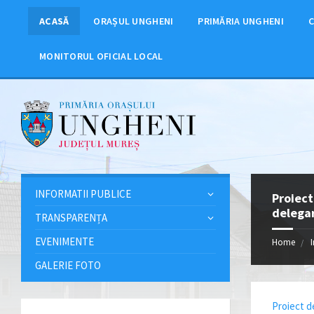
ACASĂ
ORAȘUL UNGHENI
PRIMĂRIA UNGHENI
C
MONITORUL OFICIAL LOCAL
INFORMATII PUBLICE
Proiect
delegar
TRANSPARENȚA
EVENIMENTE
Home
GALERIE FOTO
Proiect de