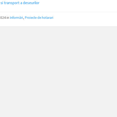
 si transport a deseurilor
2024
in
Informări
,
Proiecte de hotarari