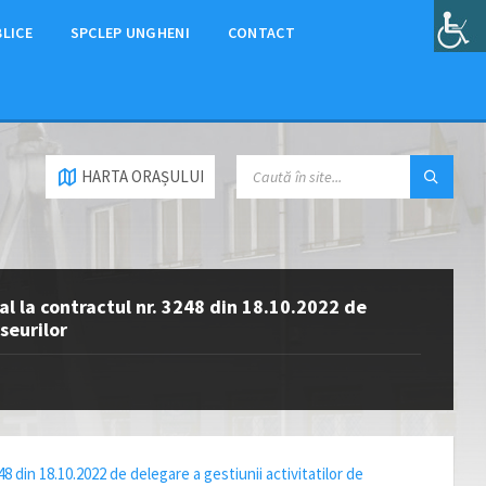
BLICE
SPCLEP UNGHENI
CONTACT
HARTA ORAȘULUI
al la contractul nr. 3248 din 18.10.2022 de
eseurilor
48 din 18.10.2022 de delegare a gestiunii activitatilor de