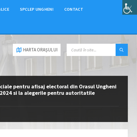
BLICE
SPCLEP UNGHENI
CONTACT
HARTA ORAȘULUI
eciale pentru afisaj electoral din Orasul Ungheni
24 si la alegerile pentru autoritatile