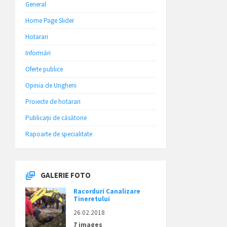
General
Home Page Slider
Hotarari
Informări
Oferte publice
Opinia de Ungheni
Proiecte de hotarari
Publicații de căsătorie
Rapoarte de specialitate
GALERIE FOTO
Racorduri Canalizare
Tineretului
26.02.2018
7 images