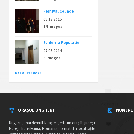
Festival Colinde
08.12.2015
14 images
Evidenta Populatiei
27.05.2014
9 images
MAI MULTE POZE
ORAȘUL UNGHENI
NUMERE 
Ungheni, mai demult Nirașteu, este un oraș în județul
Mureș, Transilvania, România, format din localitățile