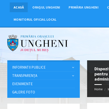
ACASĂ
ORAȘUL UNGHENI
PRIMĂRIA UNGHENI
C
MONITORUL OFICIAL LOCAL
INFORMATII PUBLICE
Dispozi
pentru 
TRANSPARENȚA
adminis
EVENIMENTE
Home
GALERIE FOTO