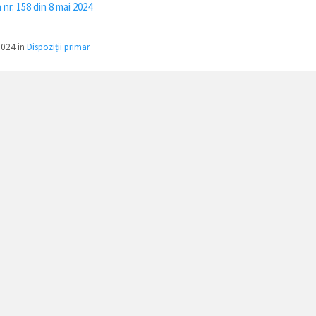
 nr. 158 din 8 mai 2024
2024
in
Dispoziții primar