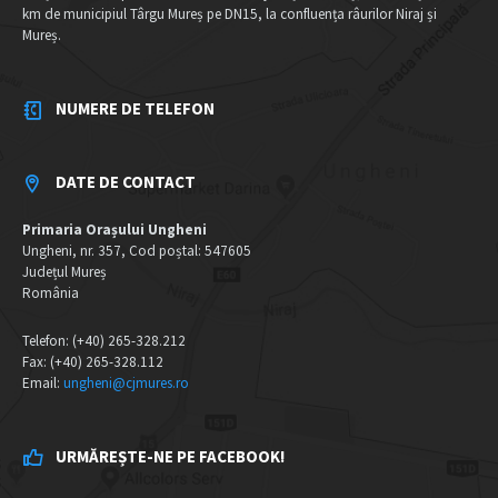
km de municipiul Târgu Mureș pe DN15, la confluența râurilor Niraj și
Mureș.
NUMERE DE TELEFON
DATE DE CONTACT
Primaria Orașului Ungheni
Ungheni, nr. 357, Cod poștal: 547605
Județul Mureș
România
Telefon: (+40) 265-328.212
Fax: (+40) 265-328.112
Email:
ungheni@cjmures.ro
URMĂREȘTE-NE PE FACEBOOK!