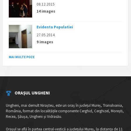
08.12.2015
14 images
Evidenta Populatiei
27.05.2014
9 images
MAI MULTE POZE
ORAȘUL UNGHENI
Ungheni, mai demult Nirașteu, este un oraș în județul Mureș, Transilvania,
România, format din localitățile componente Cerghid, Cerghizel, Morești,
Recea, Șăușa, Ungheni și Vidrasău.
Orașul se află în partea central-vestică a județului Mureș, la distanța de 11