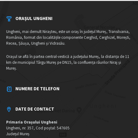
ORAȘUL UNGHENI
Ungheni, mai demult Nirașteu, este un oraș în județul Mureș, Transilvania,
România, format din localitățile componente Cerghid, Cerghizel, Morești,
Recea, Șăușa, Ungheni și Vidrasău.
Orașul se află în partea central-vestică a județului Mureș, la distanța de 11
km de municipiul Târgu Mureș pe DN15, la confluența râurilor Niraj și
Mureș.
NUMERE DE TELEFON
DATE DE CONTACT
Primaria Orașului Ungheni
Ungheni, nr. 357, Cod poștal: 547605
Județul Mureș