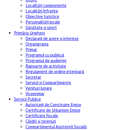
Localități componente
Localități înfrațite
Obiective turistice
Personalități locale
Sănătate și sport
Primăria Ungheni
Declarații de avere și interese
Organigrama
Primar
Programul cu publicul
Programul de audiențe
Rapoarte de activitate
Regulament de ordine interioară
Secretar
Servicii și Compartimente
Venituri lunare
Viceprimar
Servicii Publice
Autorizații de Construire Emise
Certificate de Urbanism Emise
Certificate fiscale
Clădiri și terenuri
Compartimentul Asistență Socială