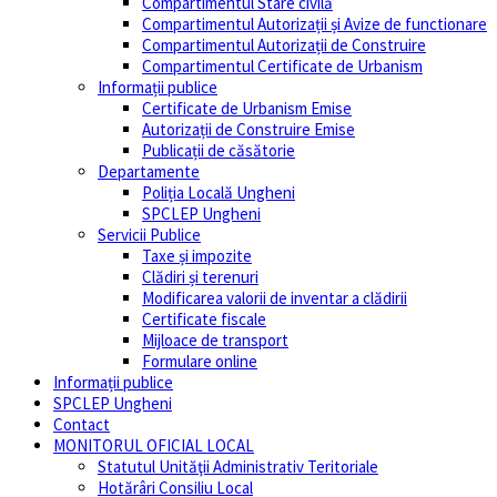
Compartimentul Stare civilă
Compartimentul Autorizații și Avize de functionare
Compartimentul Autorizații de Construire
Compartimentul Certificate de Urbanism
Informații publice
Certificate de Urbanism Emise
Autorizații de Construire Emise
Publicații de căsătorie
Departamente
Poliția Locală Ungheni
SPCLEP Ungheni
Servicii Publice
Taxe și impozite
Clădiri și terenuri
Modificarea valorii de inventar a clădirii
Certificate fiscale
Mijloace de transport
Formulare online
Informații publice
SPCLEP Ungheni
Contact
MONITORUL OFICIAL LOCAL
Statutul Unităţii Administrativ Teritoriale
Hotărâri Consiliu Local