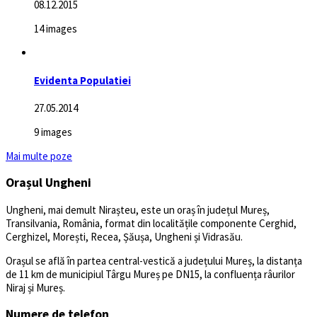
08.12.2015
14 images
Evidenta Populatiei
27.05.2014
9 images
Mai multe poze
Orașul Ungheni
Ungheni, mai demult Nirașteu, este un oraș în județul Mureș,
Transilvania, România, format din localitățile componente Cerghid,
Cerghizel, Morești, Recea, Șăușa, Ungheni și Vidrasău.
Orașul se află în partea central-vestică a județului Mureș, la distanța
de 11 km de municipiul Târgu Mureș pe DN15, la confluența râurilor
Niraj și Mureș.
Numere de telefon