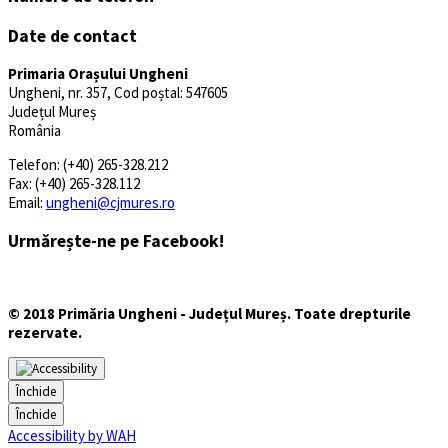
Date de contact
Primaria Orașului Ungheni
Ungheni, nr. 357, Cod poștal: 547605
Județul Mureș
România
Telefon: (+40) 265-328.212
Fax: (+40) 265-328.112
Email:
ungheni@cjmures.ro
Urmărește-ne pe Facebook!
© 2018 Primăria Ungheni - Județul Mureș. Toate drepturile
rezervate.
Închide
Închide
Accessibility by WAH