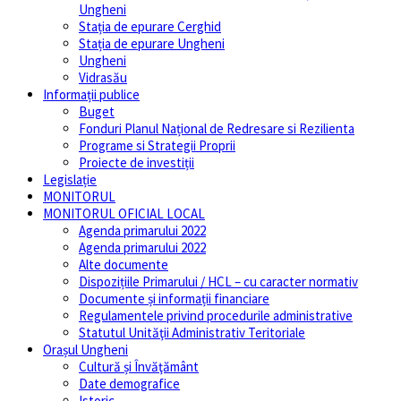
Ungheni
Stația de epurare Cerghid
Stația de epurare Ungheni
Ungheni
Vidrasău
Informații publice
Buget
Fonduri Planul Național de Redresare si Rezilienta
Programe si Strategii Proprii
Proiecte de investiții
Legislație
MONITORUL
MONITORUL OFICIAL LOCAL
Agenda primarului 2022
Agenda primarului 2022
Alte documente
Dispozițiile Primarului / HCL – cu caracter normativ
Documente și informații financiare
Regulamentele privind procedurile administrative
Statutul Unităţii Administrativ Teritoriale
Orașul Ungheni
Cultură și Învăţământ
Date demografice
Istoric