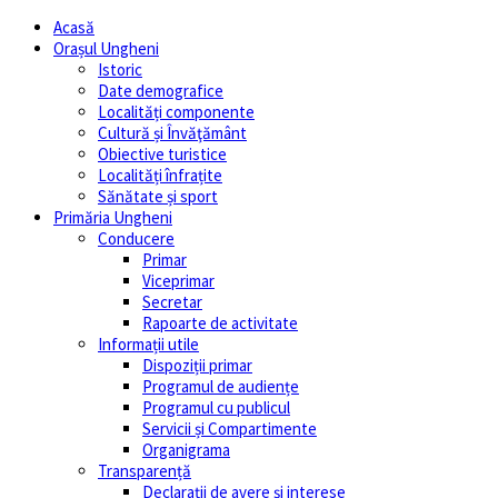
Acasă
Orașul Ungheni
Istoric
Date demografice
Localități componente
Cultură și Învăţământ
Obiective turistice
Localități înfrațite
Sănătate și sport
Primăria Ungheni
Conducere
Primar
Viceprimar
Secretar
Rapoarte de activitate
Informații utile
Dispoziții primar
Programul de audiențe
Programul cu publicul
Servicii și Compartimente
Organigrama
Transparență
Declarații de avere și interese