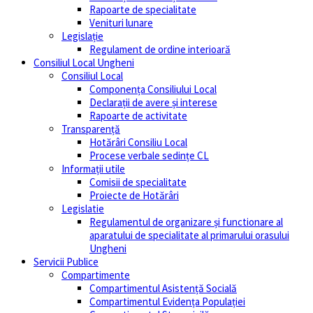
Rapoarte de specialitate
Venituri lunare
Legislație
Regulament de ordine interioară
Consiliul Local Ungheni
Consiliul Local
Componența Consiliului Local
Declarații de avere și interese
Rapoarte de activitate
Transparență
Hotărâri Consiliu Local
Procese verbale sedințe CL
Informații utile
Comisii de specialitate
Proiecte de Hotărâri
Legislatie
Regulamentul de organizare și functionare al
aparatului de specialitate al primarului orasului
Ungheni
Servicii Publice
Compartimente
Compartimentul Asistență Socială
Compartimentul Evidența Populației