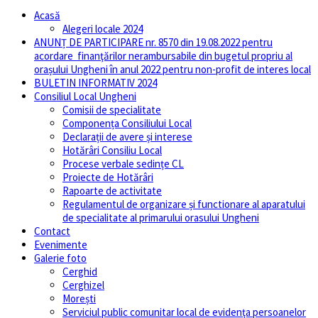
Acasă
Alegeri locale 2024
ANUNȚ DE PARTICIPARE nr. 8570 din 19.08.2022 pentru
acordare finanţărilor nerambursabile din bugetul propriu al
orașului Ungheni în anul 2022 pentru non-profit de interes local
BULETIN INFORMATIV 2024
Consiliul Local Ungheni
Comisii de specialitate
Componența Consiliului Local
Declarații de avere și interese
Hotărâri Consiliu Local
Procese verbale sedințe CL
Proiecte de Hotărâri
Rapoarte de activitate
Regulamentul de organizare și functionare al aparatului
de specialitate al primarului orasului Ungheni
Contact
Evenimente
Galerie foto
Cerghid
Cerghizel
Morești
Serviciul public comunitar local de evidenţa persoanelor