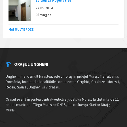
Evidenta Populatiei
27.05.2014
9 images
MAI MULTE POZE
ORAȘUL UNGHENI
Ungheni, mai demult Nirașteu, este un oraș în județul Mureș, Transilvania,
România, format din localitățile componente Cerghid, Cerghizel, Morești,
Recea, Șăușa, Ungheni și Vidrasău.
Orașul se află în partea central-vestică a județului Mureș, la distanța de 11
km de municipiul Târgu Mureș pe DN15, la confluența râurilor Niraj și
Mureș.