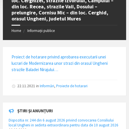
loc. Cerghizel, strazile Izvorului, Campului –
din loc. Recea, strazile Vaii, Dosului –
prelungire, Cornisu Mic – din loc. Cerghid,
orasul Ungheni, judetul Mures
Home
Informații publice
Proiect de hotarare privind aprobarea executarii unei
lucrari de Modernizarea unor strazi din orasul Ungheni
strazile Baladei Nirajului…
22.11.2021
in
Informări
,
Proiecte de hotarari
ȘTIRI ȘI ANUNȚURI
Dispozitia nr. 244 din 6 august 2026 privind convocarea Consiliului
local Ungheni in sedinta extraordinara pentru data de 10 august 2026