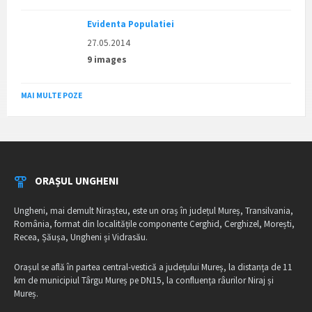
Evidenta Populatiei
27.05.2014
9 images
MAI MULTE POZE
ORAȘUL UNGHENI
Ungheni, mai demult Nirașteu, este un oraș în județul Mureș, Transilvania,
România, format din localitățile componente Cerghid, Cerghizel, Morești,
Recea, Șăușa, Ungheni și Vidrasău.
Orașul se află în partea central-vestică a județului Mureș, la distanța de 11
km de municipiul Târgu Mureș pe DN15, la confluența râurilor Niraj și
Mureș.