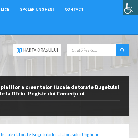
BLICE
SPCLEP UNGHENI
CONTACT
HARTA ORAȘULUI
 platitor a creantelor fiscale datorate Bugetului
de la Ofciul Registrului Comerțului
 fiscale datorate Bugetului local al orasului Ungheni