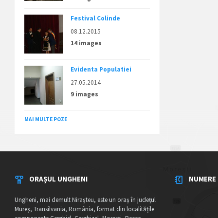
Festival Colinde
08.12.2015
14 images
Evidenta Populatiei
27.05.2014
9 images
MAI MULTE POZE
ORAȘUL UNGHENI
NUMERE 
Ungheni, mai demult Nirașteu, este un oraș în județul
Mureș, Transilvania, România, format din localitățile