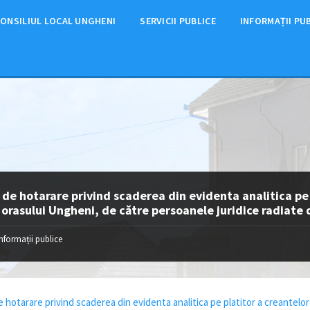
ONSILIUL LOCAL UNGHENI
SERVICII PUBLICE
INFORMAȚII PU
 de hotarare privind scaderea din evidenta analitica pe
l orasului Ungheni, de către persoanele juridice radiate 
Informații publice
e hotarare privind scaderea din evidenta analitica pe platitor a creantelor