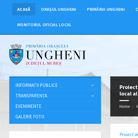
ACASĂ
ORAȘUL UNGHENI
PRIMĂRIA UNGHENI
C
MONITORUL OFICIAL LOCAL
INFORMATII PUBLICE
Proiect
local a
TRANSPARENȚA
EVENIMENTE
Home
GALERIE FOTO
Proiect d