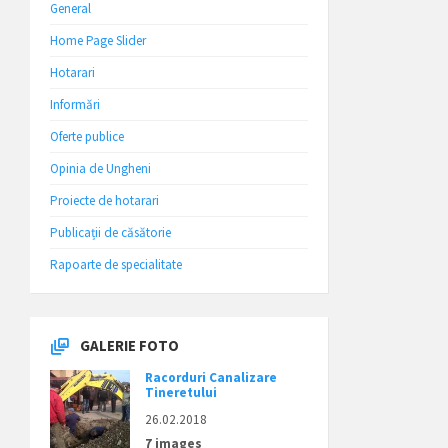
General
Home Page Slider
Hotarari
Informări
Oferte publice
Opinia de Ungheni
Proiecte de hotarari
Publicații de căsătorie
Rapoarte de specialitate
GALERIE FOTO
Racorduri Canalizare
Tineretului
26.02.2018
7 images