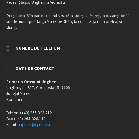
Recea, Șăușa, Ungheni și Vidrasău.
Orașul se află în partea central-vestică a județului Mureș, la distanța de 11
km de municipiul Târgu Mureș pe DN15, la confluența râurilor Niraj și
Mureș.
NUMERE DE TELEFON
DATE DE CONTACT
Primaria Orașului Ungheni
Ungheni, nr. 357, Cod poștal: 547605
Județul Mureș
România
Telefon: (+40) 265-328.212
Fax: (+40) 265-328.112
Email:
ungheni@cjmures.ro