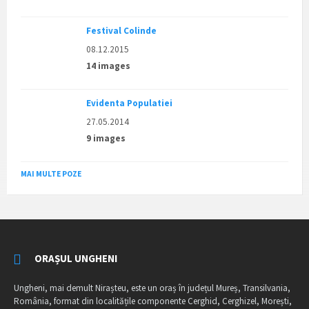
Festival Colinde
08.12.2015
14 images
Evidenta Populatiei
27.05.2014
9 images
MAI MULTE POZE
ORAȘUL UNGHENI
Ungheni, mai demult Nirașteu, este un oraș în județul Mureș, Transilvania,
România, format din localitățile componente Cerghid, Cerghizel, Morești,