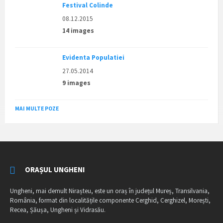
Festival Colinde
08.12.2015
14 images
Evidenta Populatiei
27.05.2014
9 images
MAI MULTE POZE
ORAȘUL UNGHENI
Ungheni, mai demult Nirașteu, este un oraș în județul Mureș, Transilvania,
România, format din localitățile componente Cerghid, Cerghizel, Morești,
Recea, Șăușa, Ungheni și Vidrasău.