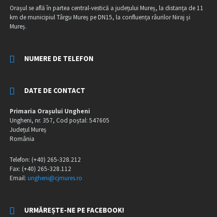
Orașul se află în partea central-vestică a județului Mureș, la distanța de 11
km de municipiul Târgu Mureș pe DN15, la confluența râurilor Niraj și
Mureș.
NUMERE DE TELEFON
DATE DE CONTACT
Primaria Orașului Ungheni
Ungheni, nr. 357, Cod poștal: 547605
Județul Mureș
România
Telefon: (+40) 265-328.212
Fax: (+40) 265-328.112
Email:
ungheni@cjmures.ro
URMĂREȘTE-NE PE FACEBOOK!