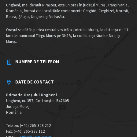
Ungheni, mai demult Nirașteu, este un oraș în județul Mureș, Transilvania,
România, format din localitățile componente Cerghid, Cerghizel, Morești,
Recea, Șăușa, Ungheni și Vidrasău.
Orașul se află în partea central-vestică a județului Mureș, la distanța de 11
km de municipiul Târgu Mureș pe DN15, la confluența râurilor Niraj și
Mureș.
NUMERE DE TELEFON
DATE DE CONTACT
Primaria Orașului Ungheni
Ungheni, nr. 357, Cod poștal: 547605
Județul Mureș
România
Telefon: (+40) 265-328.212
Fax: (+40) 265-328.112