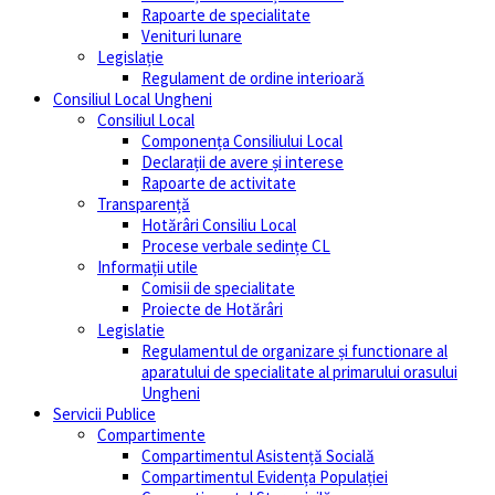
Rapoarte de specialitate
Venituri lunare
Legislație
Regulament de ordine interioară
Consiliul Local Ungheni
Consiliul Local
Componența Consiliului Local
Declarații de avere și interese
Rapoarte de activitate
Transparență
Hotărâri Consiliu Local
Procese verbale sedințe CL
Informații utile
Comisii de specialitate
Proiecte de Hotărâri
Legislatie
Regulamentul de organizare și functionare al
aparatului de specialitate al primarului orasului
Ungheni
Servicii Publice
Compartimente
Compartimentul Asistență Socială
Compartimentul Evidența Populației