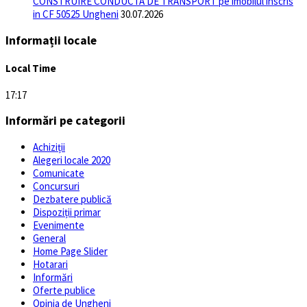
CONSTRUIRE CONDUCTA DE TRANSPORT pe imobilul inscris
in CF 50525 Ungheni
30.07.2026
Informații locale
Local Time
17:17
Informări pe categorii
Achiziții
Alegeri locale 2020
Comunicate
Concursuri
Dezbatere publică
Dispoziții primar
Evenimente
General
Home Page Slider
Hotarari
Informări
Oferte publice
Opinia de Ungheni