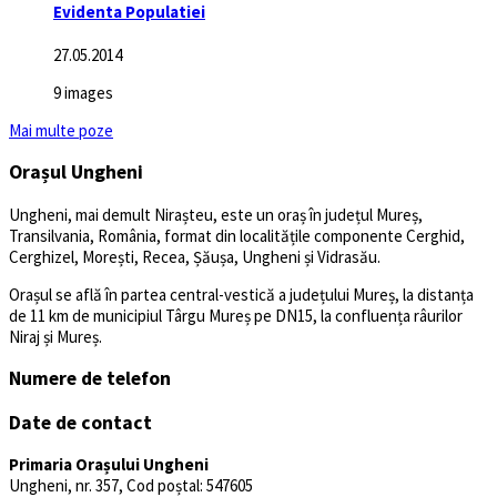
Evidenta Populatiei
27.05.2014
9 images
Mai multe poze
Orașul Ungheni
Ungheni, mai demult Nirașteu, este un oraș în județul Mureș,
Transilvania, România, format din localitățile componente Cerghid,
Cerghizel, Morești, Recea, Șăușa, Ungheni și Vidrasău.
Orașul se află în partea central-vestică a județului Mureș, la distanța
de 11 km de municipiul Târgu Mureș pe DN15, la confluența râurilor
Niraj și Mureș.
Numere de telefon
Date de contact
Primaria Orașului Ungheni
Ungheni, nr. 357, Cod poștal: 547605