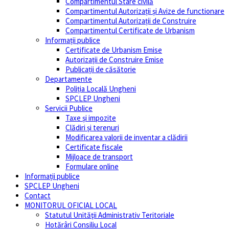
Compartimentul Stare civilă
Compartimentul Autorizații și Avize de functionare
Compartimentul Autorizații de Construire
Compartimentul Certificate de Urbanism
Informații publice
Certificate de Urbanism Emise
Autorizații de Construire Emise
Publicații de căsătorie
Departamente
Poliția Locală Ungheni
SPCLEP Ungheni
Servicii Publice
Taxe și impozite
Clădiri și terenuri
Modificarea valorii de inventar a clădirii
Certificate fiscale
Mijloace de transport
Formulare online
Informații publice
SPCLEP Ungheni
Contact
MONITORUL OFICIAL LOCAL
Statutul Unităţii Administrativ Teritoriale
Hotărâri Consiliu Local