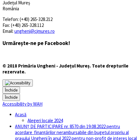
Județul Mureș
România
Telefon: (+40) 265-328.212
Fax: (+40) 265-328.112
Email:
ungheni@cjmures.ro
Urmărește-ne pe Facebook!
© 2018 Primăria Ungheni - Județul Mureș. Toate drepturile
rezervate.
Închide
Închide
Accessibility by WAH
Acasă
Alegeri locale 2024
ANUNȚ DE PARTICIPARE nr. 8570 din 19.08.2022 pentru
acordare finanţărilor nerambursabile din bugetul propriu al
orașului Ungheni în anul 2022 pentru non-profit de interes local