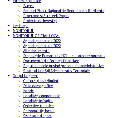
Informații publice
Buget
Fonduri Planul Național de Redresare si Rezilienta
Programe si Strategii Proprii
Proiecte de investiții
Legislație
MONITORUL
MONITORUL OFICIAL LOCAL
Agenda primarului 2022
Agenda primarului 2022
Alte documente
Dispozițiile Primarului / HCL – cu caracter normativ
Documente și informații financiare
Regulamentele privind procedurile administrative
Statutul Unităţii Administrativ Teritoriale
Orașul Ungheni
Cultură și Învăţământ
Date demografice
Istoric
Localități componente
Localități înfrațite
Obiective turistice
Personalități locale
Sănătate și sport