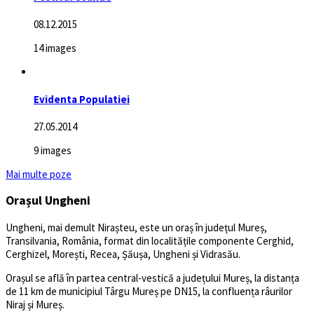
08.12.2015
14 images
Evidenta Populatiei
27.05.2014
9 images
Mai multe poze
Orașul Ungheni
Ungheni, mai demult Nirașteu, este un oraș în județul Mureș,
Transilvania, România, format din localitățile componente Cerghid,
Cerghizel, Morești, Recea, Șăușa, Ungheni și Vidrasău.
Orașul se află în partea central-vestică a județului Mureș, la distanța
de 11 km de municipiul Târgu Mureș pe DN15, la confluența râurilor
Niraj și Mureș.