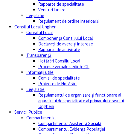
Rapoarte de specialitate
Venituri lunare
Legislație
Regulament de ordine interioară
Consiliul Local Ungheni
Consiliul Local
Componența Consiliului Local
Declarații de avere și interese
Rapoarte de activitate
Transparență
Hotărâri Consiliu Local
Procese verbale sedințe CL
Informații utile
Comisii de specialitate
Proiecte de Hotărâri
Legislatie
Regulamentul de organizare și functionare al
aparatului de specialitate al primarului orasului
Ungheni
Servicii Publice
Compartimente
Compartimentul Asistență Socială
Compartimentul Evidența Populației