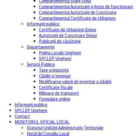
Compartimentul Stare civilă
Compartimentul Autorizații și Avize de functionare
Compartimentul Autorizații de Construire
Compartimentul Certificate de Urbanism
Informații publice
Certificate de Urbanism Emise
Autorizații de Construire Emise
Publicații de căsătorie
Departamente
Poliția Locală Ungheni
SPCLEP Ungheni
Servicii Publice
Taxe și impozite
Clădiri și terenuri
Modificarea valorii de inventar a clădirii
Certificate fiscale
Mijloace de transport
Formulare online
Informații publice
SPCLEP Ungheni
Contact
MONITORUL OFICIAL LOCAL
Statutul Unităţii Administrativ Teritoriale
Hotărâri Consiliu Local