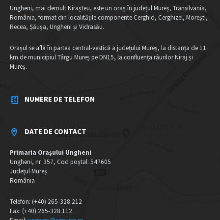
Ungheni, mai demult Nirașteu, este un oraș în județul Mureș, Transilvania,
România, format din localitățile componente Cerghid, Cerghizel, Morești,
Recea, Șăușa, Ungheni și Vidrasău.
Orașul se află în partea central-vestică a județului Mureș, la distanța de 11
km de municipiul Târgu Mureș pe DN15, la confluența râurilor Niraj și
Mureș.
NUMERE DE TELEFON
DATE DE CONTACT
Primaria Orașului Ungheni
Ungheni, nr. 357, Cod poștal: 547605
Județul Mureș
România
Telefon: (+40) 265-328.212
Fax: (+40) 265-328.112