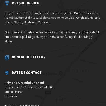
ORAȘUL UNGHENI
Ungheni, mai demult Nirașteu, este un oraș în județul Mureș, Transilvania,
România, format din localitățile componente Cerghid, Cerghizel, Morești,
Recea, Șăușa, Ungheni și Vidrasău.
Orașul se află în partea central-vestică a județului Mureș, la distanța de 11
km de municipiul Târgu Mureș pe DN15, la confluența râurilor Niraj și
Mureș.
NUMERE DE TELEFON
DATE DE CONTACT
Primaria Orașului Ungheni
Ungheni, nr. 357, Cod poștal: 547605
Județul Mureș
România