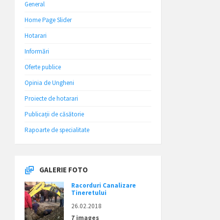
General
Home Page Slider
Hotarari
Informări
Oferte publice
Opinia de Ungheni
Proiecte de hotarari
Publicații de căsătorie
Rapoarte de specialitate
GALERIE FOTO
Racorduri Canalizare
Tineretului
26.02.2018
7 images