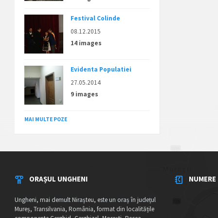
Festival Colinde
08.12.2015
14 images
Evidenta Populatiei
27.05.2014
9 images
MAI MULTE POZE
ORAȘUL UNGHENI
NUMERE 
Ungheni, mai demult Nirașteu, este un oraș în județul
Mureș, Transilvania, România, format din localitățile