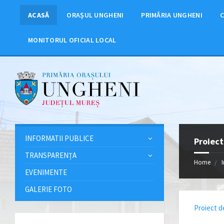
ACASĂ
ORAȘUL UNGHENI
PRIMĂRIA UNGHENI
C
MONITORUL OFICIAL LOCAL
INFORMATII PUBLICE
Proiect
TRANSPARENȚA
Home
EVENIMENTE
GALERIE FOTO
Proiect d