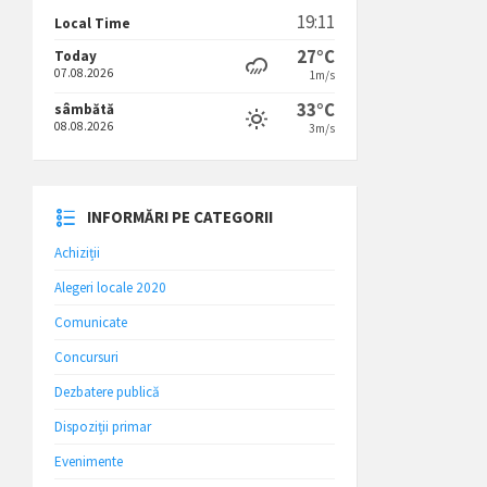
19:11
Local Time
27°C
Today
07.08.2026
1m/s
33°C
sâmbătă
08.08.2026
3m/s
INFORMĂRI PE CATEGORII
Achiziții
Alegeri locale 2020
Comunicate
Concursuri
Dezbatere publică
Dispoziții primar
Evenimente