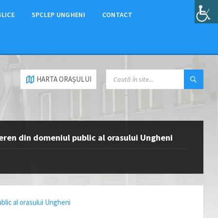
BLICE
SPCLEP UNGHENI
CONTACT
HARTA ORAȘULUI
teren din domeniul public al orasului Ungheni
blic al orasului Ungheni