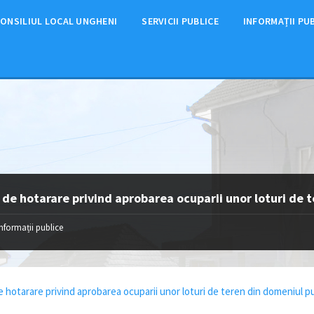
ONSILIUL LOCAL UNGHENI
SERVICII PUBLICE
INFORMAȚII PU
 de hotarare privind aprobarea ocuparii unor loturi de 
Informații publice
e hotarare privind aprobarea ocuparii unor loturi de teren din domeniul pu