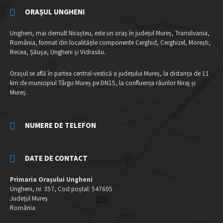
ORAȘUL UNGHENI
Ungheni, mai demult Nirașteu, este un oraș în județul Mureș, Transilvania,
România, format din localitățile componente Cerghid, Cerghizel, Morești,
Recea, Șăușa, Ungheni și Vidrasău.
Orașul se află în partea central-vestică a județului Mureș, la distanța de 11
km de municipiul Târgu Mureș pe DN15, la confluența râurilor Niraj și
Mureș.
NUMERE DE TELEFON
DATE DE CONTACT
Primaria Orașului Ungheni
Ungheni, nr. 357, Cod poștal: 547605
Județul Mureș
România