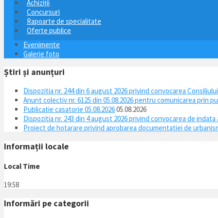
Achiziții
Concursuri
Rapoarte de specialitate
Oferte publice
Evenimente
Galerie foto
Știri și anunțuri
Dispozitia nr. 244 din 6 august 2026 privind convocarea Consiliul
Anunt colectiv nr. 6125 din 05.08.2026 pentru comunicarea prin pu
Publicatie casatorie 05.08.2026
05.08.2026
Dispozitia nr. 243 din 4 august 2026 privind convocarea de indata
Proiect de hotarare privind aprobarea documentatiei de urb
Informații locale
Local Time
19:58
Informări pe categorii