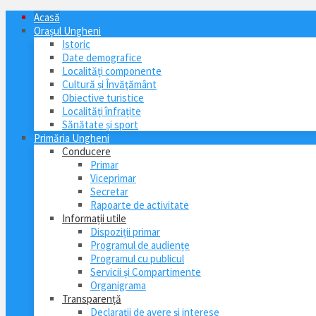
Acasă
Orașul Ungheni
Istoric
Date demografice
Localități componente
Cultură și Învăţământ
Obiective turistice
Localități înfrațite
Sănătate și sport
Primăria Ungheni
Conducere
Primar
Viceprimar
Secretar
Rapoarte de activitate
Informații utile
Dispoziții primar
Programul de audiențe
Programul cu publicul
Servicii și Compartimente
Organigrama
Transparență
Declarații de avere și interese