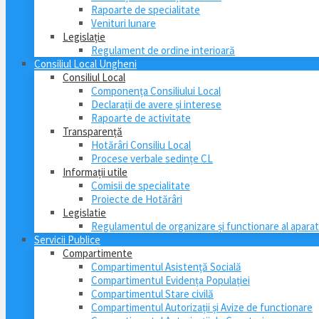
Rapoarte de specialitate
Venituri lunare
Legislație
Regulament de ordine interioară
Consiliul Local Ungheni
Consiliul Local
Componența Consiliului Local
Declarații de avere și interese
Rapoarte de activitate
Transparență
Hotărâri Consiliu Local
Procese verbale sedințe CL
Informații utile
Comisii de specialitate
Proiecte de Hotărâri
Legislatie
Regulamentul de organizare și functionare al aparatu
Servicii Publice
Compartimente
Compartimentul Asistență Socială
Compartimentul Evidența Populației
Compartimentul Stare civilă
Compartimentul Autorizații și Avize de functionare