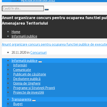
Anunt organizare concurs pentru ocuparea functiei publ
Amenajarea Teritoriului
Home
Informații publice
Anunt organizare concurs pentru ocuparea functiei publice de executie v
20.11.2020
in
Concursuri
Informatii publice
Informări
Comunicate
Publicații de căsătorie
Dezbatere publică
Opinia de Ungheni
Programe si Strategii Proprii
Proiecte de investiții
Transparența
Buget