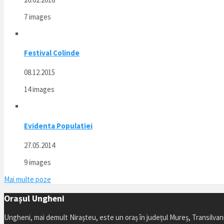
7 images
Festival Colinde
08.12.2015
14 images
Evidenta Populatiei
27.05.2014
9 images
Mai multe poze
Orașul Ungheni
Ungheni, mai demult Nirașteu, este un oraș în județul Mureș, Transilvan