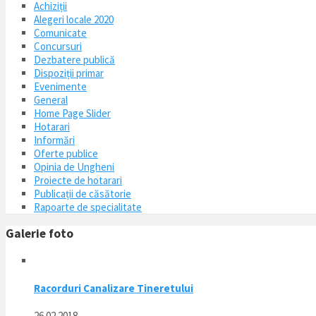
Achiziții
Alegeri locale 2020
Comunicate
Concursuri
Dezbatere publică
Dispoziții primar
Evenimente
General
Home Page Slider
Hotarari
Informări
Oferte publice
Opinia de Ungheni
Proiecte de hotarari
Publicații de căsătorie
Rapoarte de specialitate
Galerie foto
Racorduri Canalizare Tineretului
26.02.2018