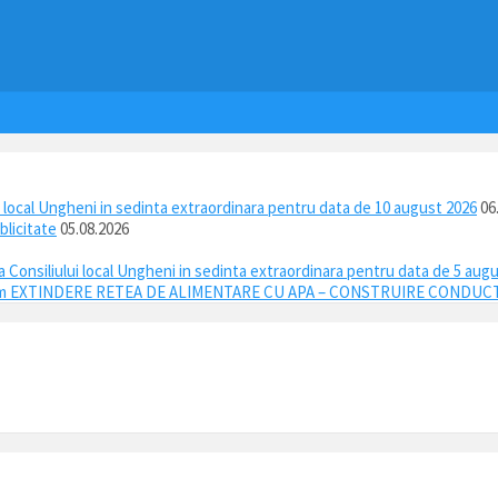
ui local Ungheni in sedinta extraordinara pentru data de 10 august 2026
06
blicitate
05.08.2026
 a Consiliului local Ungheni in sedinta extraordinara pentru data de 5 aug
anism EXTINDERE RETEA DE ALIMENTARE CU APA – CONSTRUIRE CONDUCTA 