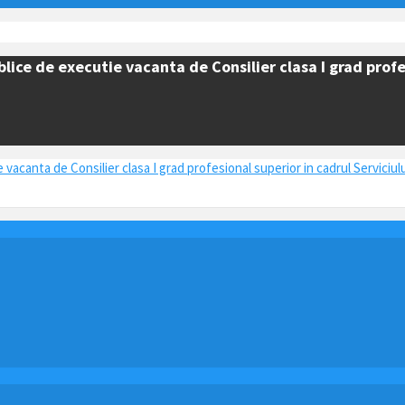
ice de executie vacanta de Consilier clasa I grad profes
acanta de Consilier clasa I grad profesional superior in cadrul Serviciul