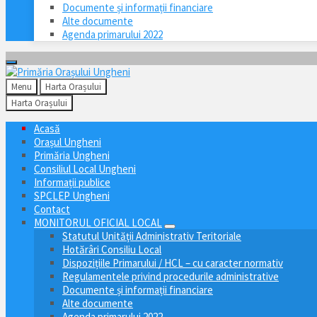
Documente și informații financiare
Alte documente
Agenda primarului 2022
Menu
Harta Orașului
Harta Orașului
Acasă
Orașul Ungheni
Primăria Ungheni
Consiliul Local Ungheni
Informații publice
SPCLEP Ungheni
Contact
MONITORUL OFICIAL LOCAL
Statutul Unităţii Administrativ Teritoriale
Hotărâri Consiliu Local
Dispozițiile Primarului / HCL – cu caracter normativ
Regulamentele privind procedurile administrative
Documente și informații financiare
Alte documente
Agenda primarului 2022