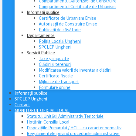
Compartimentul Autorizații de Construire
Compartimentul Certificate de Urbanism
Informații publice
Certificate de Urbanism Emise
Autorizații de Construire Emise
Publicații de căsătorie
Departamente
Poliția Locală Ungheni
SPCLEP Ungheni
Servicii Publice
Taxe și impozite
Clădiri și terenuri
Modificarea valorii de inventar a clădirii
Certificate fiscale
Mijloace de transport
Formulare online
Informații publice
SPCLEP Ungheni
Contact
MONITORUL OFICIAL LOCAL
Statutul Unităţii Administrativ Teritoriale
Hotărâri Consiliu Local
Dispozițiile Primarului / HCL – cu caracter normativ
Regulamentele privind procedurile administrative