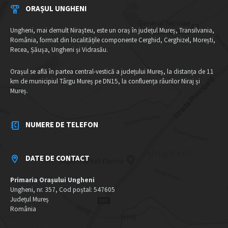
ORAȘUL UNGHENI
Ungheni, mai demult Nirașteu, este un oraș în județul Mureș, Transilvania,
România, format din localitățile componente Cerghid, Cerghizel, Morești,
Recea, Șăușa, Ungheni și Vidrasău.
Orașul se află în partea central-vestică a județului Mureș, la distanța de 11
km de municipiul Târgu Mureș pe DN15, la confluența râurilor Niraj și
Mureș.
NUMERE DE TELEFON
DATE DE CONTACT
Primaria Orașului Ungheni
Ungheni, nr. 357, Cod poștal: 547605
Județul Mureș
România