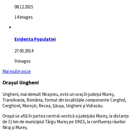
08.12.2015
14 images
Evidenta Populatiei
27.05.2014
9 images
Mai multe poze
Orașul Ungheni
Ungheni, mai demult Nirașteu, este un oraș în județul Mureș,
Transilvania, România, format din localitățile componente Cerghid,
Cerghizel, Morești, Recea, Șăușa, Ungheni și Vidrasău.
Orașul se află în partea central-vestică a județului Mureș, la distanța
de 11 km de municipiul Târgu Mureș pe DN15, la confluența râurilor
Niraj și Mureș.