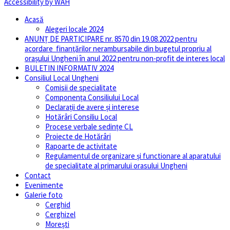
Accessibility by WAH
Acasă
Alegeri locale 2024
ANUNȚ DE PARTICIPARE nr. 8570 din 19.08.2022 pentru
acordare finanţărilor nerambursabile din bugetul propriu al
orașului Ungheni în anul 2022 pentru non-profit de interes local
BULETIN INFORMATIV 2024
Consiliul Local Ungheni
Comisii de specialitate
Componența Consiliului Local
Declarații de avere și interese
Hotărâri Consiliu Local
Procese verbale sedințe CL
Proiecte de Hotărâri
Rapoarte de activitate
Regulamentul de organizare și functionare al aparatului
de specialitate al primarului orasului Ungheni
Contact
Evenimente
Galerie foto
Cerghid
Cerghizel
Morești