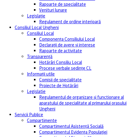
Rapoarte de specialitate
Venituri lunare
Legislație
Regulament de ordine interioară
Consiliul Local Ungheni
Consiliul Local
Componența Consiliului Local
Declarații de avere și interese
Rapoarte de activitate
Transparență
Hotărâri Consiliu Local
Procese verbale sedințe CL
Informații utile
Comisii de specialitate
Proiecte de Hotărâri
Legislatie
Regulamentul de organizare și functionare al
aparatului de specialitate al primarului orasului
Ungheni
Servicii Publice
Compartimente
Compartimentul Asistență Socială
Compartimentul Evidența Populației