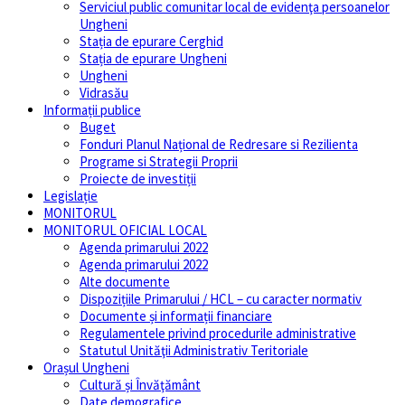
Serviciul public comunitar local de evidenţa persoanelor
Ungheni
Stația de epurare Cerghid
Stația de epurare Ungheni
Ungheni
Vidrasău
Informații publice
Buget
Fonduri Planul Național de Redresare si Rezilienta
Programe si Strategii Proprii
Proiecte de investiții
Legislație
MONITORUL
MONITORUL OFICIAL LOCAL
Agenda primarului 2022
Agenda primarului 2022
Alte documente
Dispozițiile Primarului / HCL – cu caracter normativ
Documente și informații financiare
Regulamentele privind procedurile administrative
Statutul Unităţii Administrativ Teritoriale
Orașul Ungheni
Cultură și Învăţământ
Date demografice