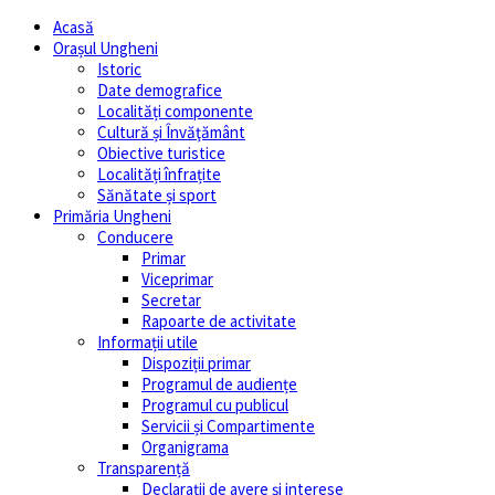
Acasă
Orașul Ungheni
Istoric
Date demografice
Localități componente
Cultură și Învăţământ
Obiective turistice
Localități înfrațite
Sănătate și sport
Primăria Ungheni
Conducere
Primar
Viceprimar
Secretar
Rapoarte de activitate
Informații utile
Dispoziții primar
Programul de audiențe
Programul cu publicul
Servicii și Compartimente
Organigrama
Transparență
Declarații de avere și interese