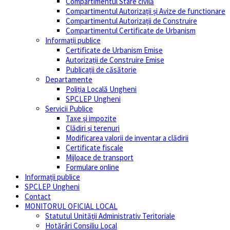
Compartimentul Stare civilă
Compartimentul Autorizații și Avize de functionare
Compartimentul Autorizații de Construire
Compartimentul Certificate de Urbanism
Informații publice
Certificate de Urbanism Emise
Autorizații de Construire Emise
Publicații de căsătorie
Departamente
Poliția Locală Ungheni
SPCLEP Ungheni
Servicii Publice
Taxe și impozite
Clădiri și terenuri
Modificarea valorii de inventar a clădirii
Certificate fiscale
Mijloace de transport
Formulare online
Informații publice
SPCLEP Ungheni
Contact
MONITORUL OFICIAL LOCAL
Statutul Unităţii Administrativ Teritoriale
Hotărâri Consiliu Local