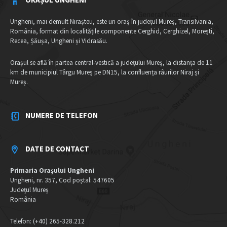
Ungheni, mai demult Nirașteu, este un oraș în județul Mureș, Transilvania,
România, format din localitățile componente Cerghid, Cerghizel, Morești,
Recea, Șăușa, Ungheni și Vidrasău.
Orașul se află în partea central-vestică a județului Mureș, la distanța de 11
km de municipiul Târgu Mureș pe DN15, la confluența râurilor Niraj și
Mureș.
NUMERE DE TELEFON
DATE DE CONTACT
Primaria Orașului Ungheni
Ungheni, nr. 357, Cod poștal: 547605
Județul Mureș
România
Telefon: (+40) 265-328.212