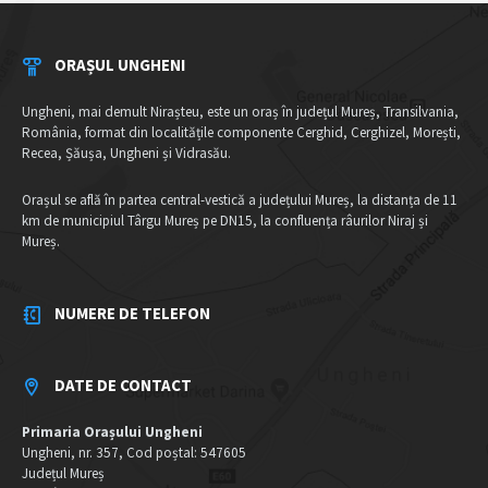
ORAȘUL UNGHENI
Ungheni, mai demult Nirașteu, este un oraș în județul Mureș, Transilvania,
România, format din localitățile componente Cerghid, Cerghizel, Morești,
Recea, Șăușa, Ungheni și Vidrasău.
Orașul se află în partea central-vestică a județului Mureș, la distanța de 11
km de municipiul Târgu Mureș pe DN15, la confluența râurilor Niraj și
Mureș.
NUMERE DE TELEFON
DATE DE CONTACT
Primaria Orașului Ungheni
Ungheni, nr. 357, Cod poștal: 547605
Județul Mureș