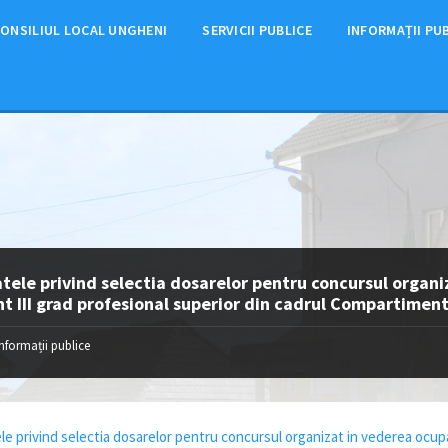
ONSILIUL LOCAL UNGHENI
SERVICII PUBLICE
INFORMAȚII PU
tele privind selectia dosarelor pentru concursul organi
t III grad profesional superior din cadrul Compartiment
Informații publice
le privind selectia dosarelor pentru concursul organizat in vederea ocupar