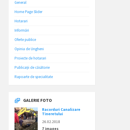
General
Home Page Slider
Hotarari
Informări
Oferte publice
Opinia de Ungheni
Proiecte de hotarari
Publicații de căsătorie
Rapoarte de specialitate
GALERIE FOTO
Racorduri Canalizare
Tineretului
26.02.2018
7 images