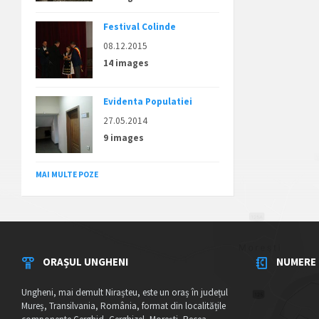
Festival Colinde
08.12.2015
14 images
Evidenta Populatiei
27.05.2014
9 images
MAI MULTE POZE
ORAȘUL UNGHENI
NUMERE 
Ungheni, mai demult Nirașteu, este un oraș în județul
Mureș, Transilvania, România, format din localitățile