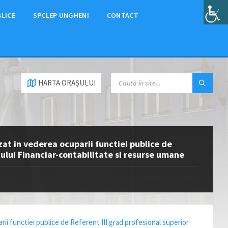
BLICE
SPCLEP UNGHENI
CONTACT
HARTA ORAȘULUI
zat in vederea ocuparii functiei publice de
ului Financiar-contabilitate si resurse umane
ii functiei publice de Referent III grad profesional superior