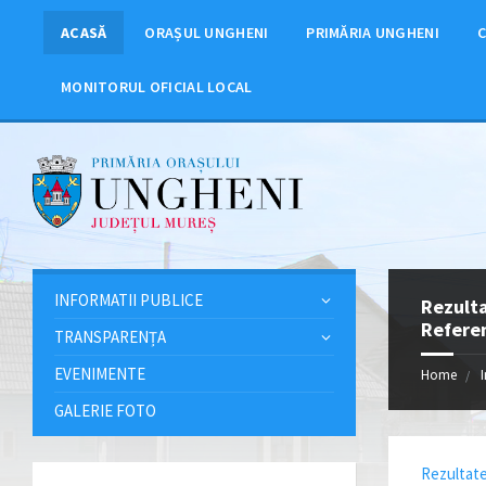
ACASĂ
ORAȘUL UNGHENI
PRIMĂRIA UNGHENI
C
MONITORUL OFICIAL LOCAL
INFORMATII PUBLICE
Rezulta
Referen
TRANSPARENȚA
EVENIMENTE
Home
GALERIE FOTO
Rezultate