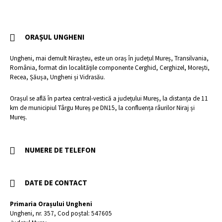
ORAȘUL UNGHENI
Ungheni, mai demult Nirașteu, este un oraș în județul Mureș, Transilvania,
România, format din localitățile componente Cerghid, Cerghizel, Morești,
Recea, Șăușa, Ungheni și Vidrasău.
Orașul se află în partea central-vestică a județului Mureș, la distanța de 11
km de municipiul Târgu Mureș pe DN15, la confluența râurilor Niraj și
Mureș.
NUMERE DE TELEFON
DATE DE CONTACT
Primaria Orașului Ungheni
Ungheni, nr. 357, Cod poștal: 547605