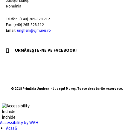
Județul Mureș
România
Telefon: (+40) 265-328.212
Fax: (+40) 265-328.112
Email:
ungheni@cjmures.ro
URMĂREȘTE-NE PE FACEBOOK!
© 2018 Primăria Ungheni - Județul Mureș. Toate drepturile rezervate.
Închide
Închide
Accessibility by WAH
Acasă