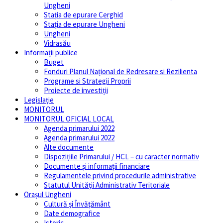
Ungheni
Stația de epurare Cerghid
Stația de epurare Ungheni
Ungheni
Vidrasău
Informații publice
Buget
Fonduri Planul Național de Redresare si Rezilienta
Programe si Strategii Proprii
Proiecte de investiții
Legislație
MONITORUL
MONITORUL OFICIAL LOCAL
Agenda primarului 2022
Agenda primarului 2022
Alte documente
Dispozițiile Primarului / HCL – cu caracter normativ
Documente și informații financiare
Regulamentele privind procedurile administrative
Statutul Unităţii Administrativ Teritoriale
Orașul Ungheni
Cultură și Învăţământ
Date demografice
Istoric