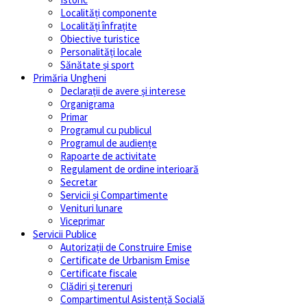
Localități componente
Localități înfrațite
Obiective turistice
Personalități locale
Sănătate și sport
Primăria Ungheni
Declarații de avere și interese
Organigrama
Primar
Programul cu publicul
Programul de audiențe
Rapoarte de activitate
Regulament de ordine interioară
Secretar
Servicii și Compartimente
Venituri lunare
Viceprimar
Servicii Publice
Autorizații de Construire Emise
Certificate de Urbanism Emise
Certificate fiscale
Clădiri și terenuri
Compartimentul Asistență Socială