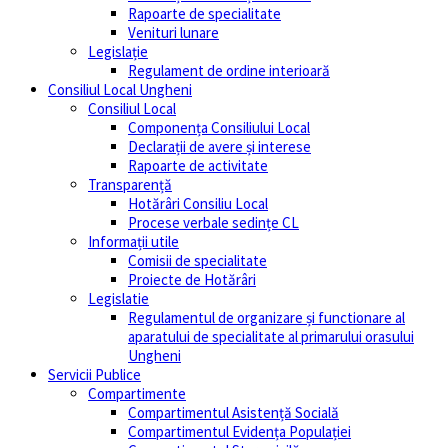
Rapoarte de specialitate
Venituri lunare
Legislație
Regulament de ordine interioară
Consiliul Local Ungheni
Consiliul Local
Componența Consiliului Local
Declarații de avere și interese
Rapoarte de activitate
Transparență
Hotărâri Consiliu Local
Procese verbale sedințe CL
Informații utile
Comisii de specialitate
Proiecte de Hotărâri
Legislatie
Regulamentul de organizare și functionare al
aparatului de specialitate al primarului orasului
Ungheni
Servicii Publice
Compartimente
Compartimentul Asistență Socială
Compartimentul Evidența Populației