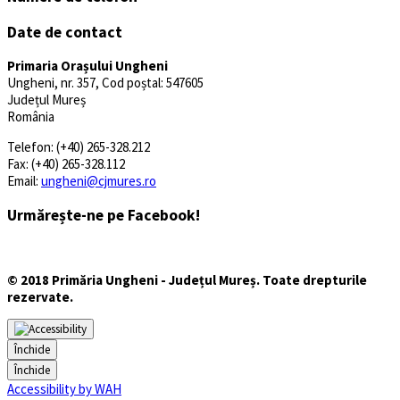
Date de contact
Primaria Orașului Ungheni
Ungheni, nr. 357, Cod poștal: 547605
Județul Mureș
România
Telefon: (+40) 265-328.212
Fax: (+40) 265-328.112
Email:
ungheni@cjmures.ro
Urmărește-ne pe Facebook!
© 2018 Primăria Ungheni - Județul Mureș. Toate drepturile
rezervate.
Închide
Închide
Accessibility by WAH