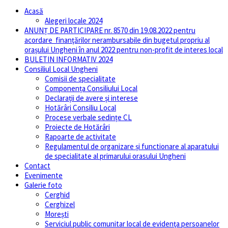
Acasă
Alegeri locale 2024
ANUNȚ DE PARTICIPARE nr. 8570 din 19.08.2022 pentru
acordare finanţărilor nerambursabile din bugetul propriu al
orașului Ungheni în anul 2022 pentru non-profit de interes local
BULETIN INFORMATIV 2024
Consiliul Local Ungheni
Comisii de specialitate
Componența Consiliului Local
Declarații de avere și interese
Hotărâri Consiliu Local
Procese verbale sedințe CL
Proiecte de Hotărâri
Rapoarte de activitate
Regulamentul de organizare și functionare al aparatului
de specialitate al primarului orasului Ungheni
Contact
Evenimente
Galerie foto
Cerghid
Cerghizel
Morești
Serviciul public comunitar local de evidenţa persoanelor