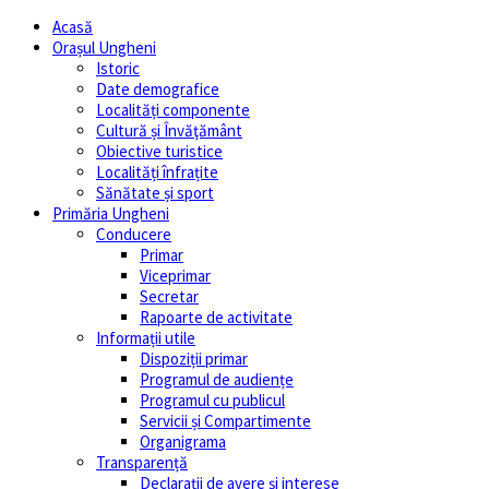
Acasă
Orașul Ungheni
Istoric
Date demografice
Localități componente
Cultură și Învăţământ
Obiective turistice
Localități înfrațite
Sănătate și sport
Primăria Ungheni
Conducere
Primar
Viceprimar
Secretar
Rapoarte de activitate
Informații utile
Dispoziții primar
Programul de audiențe
Programul cu publicul
Servicii și Compartimente
Organigrama
Transparență
Declarații de avere și interese