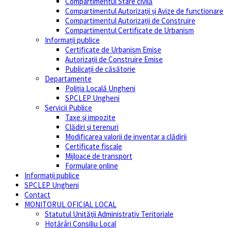
Compartimentul Stare civilă
Compartimentul Autorizații și Avize de functionare
Compartimentul Autorizații de Construire
Compartimentul Certificate de Urbanism
Informații publice
Certificate de Urbanism Emise
Autorizații de Construire Emise
Publicații de căsătorie
Departamente
Poliția Locală Ungheni
SPCLEP Ungheni
Servicii Publice
Taxe și impozite
Clădiri și terenuri
Modificarea valorii de inventar a clădirii
Certificate fiscale
Mijloace de transport
Formulare online
Informații publice
SPCLEP Ungheni
Contact
MONITORUL OFICIAL LOCAL
Statutul Unităţii Administrativ Teritoriale
Hotărâri Consiliu Local