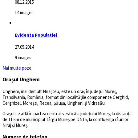
08.12.2015
14 images
Evidenta Populatiei
27.05.2014
9 images
Mai multe poze
Orașul Ungheni
Ungheni, mai demult Nirașteu, este un oraș în județul Mureș,
Transilvania, România, format din localitățile componente Cerghid,
Cerghizel, Morești, Recea, Șăușa, Ungheni și Vidrasău.
Orașul se află în partea central-vestică a județului Mureș, la distanța
de 11 km de municipiul Târgu Mureș pe DN15, la confluența râurilor
Niraj și Mureș.
Numere de telefon