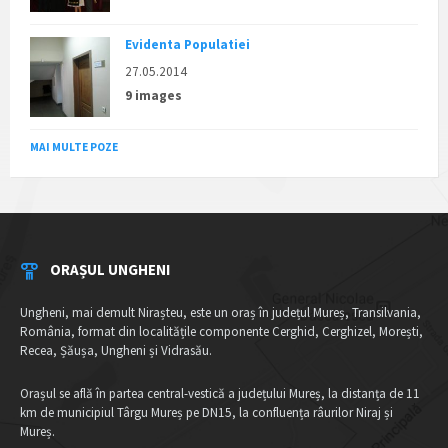
Evidenta Populatiei
27.05.2014
9 images
MAI MULTE POZE
ORAȘUL UNGHENI
Ungheni, mai demult Nirașteu, este un oraș în județul Mureș, Transilvania,
România, format din localitățile componente Cerghid, Cerghizel, Morești,
Recea, Șăușa, Ungheni și Vidrasău.
Orașul se află în partea central-vestică a județului Mureș, la distanța de 11
km de municipiul Târgu Mureș pe DN15, la confluența râurilor Niraj și
Mureș.