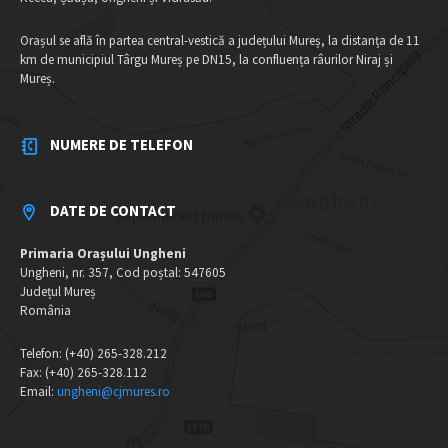
Orașul se află în partea central-vestică a județului Mureș, la distanța de 11
km de municipiul Târgu Mureș pe DN15, la confluența râurilor Niraj și
Mureș.
NUMERE DE TELEFON
DATE DE CONTACT
Primaria Orașului Ungheni
Ungheni, nr. 357, Cod poștal: 547605
Județul Mureș
România
Telefon: (+40) 265-328.212
Fax: (+40) 265-328.112
Email:
ungheni@cjmures.ro