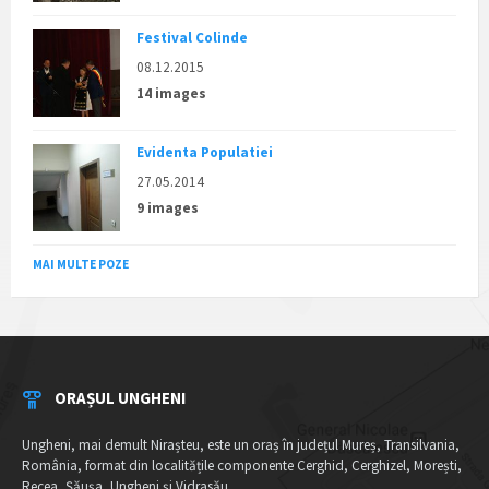
Festival Colinde
08.12.2015
14 images
Evidenta Populatiei
27.05.2014
9 images
MAI MULTE POZE
ORAȘUL UNGHENI
Ungheni, mai demult Nirașteu, este un oraș în județul Mureș, Transilvania,
România, format din localitățile componente Cerghid, Cerghizel, Morești,
Recea, Șăușa, Ungheni și Vidrasău.