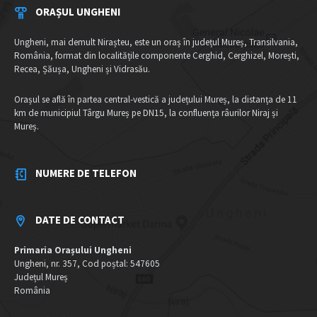
ORAȘUL UNGHENI
Ungheni, mai demult Nirașteu, este un oraș în județul Mureș, Transilvania,
România, format din localitățile componente Cerghid, Cerghizel, Morești,
Recea, Șăușa, Ungheni și Vidrasău.
Orașul se află în partea central-vestică a județului Mureș, la distanța de 11
km de municipiul Târgu Mureș pe DN15, la confluența râurilor Niraj și
Mureș.
NUMERE DE TELEFON
DATE DE CONTACT
Primaria Orașului Ungheni
Ungheni, nr. 357, Cod poștal: 547605
Județul Mureș
România