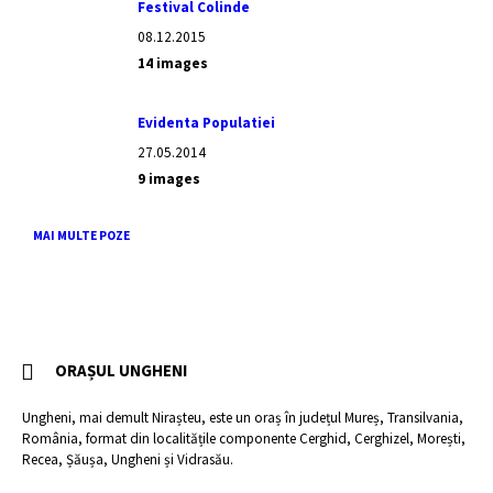
Festival Colinde
08.12.2015
14 images
Evidenta Populatiei
27.05.2014
9 images
MAI MULTE POZE
ORAȘUL UNGHENI
Ungheni, mai demult Nirașteu, este un oraș în județul Mureș, Transilvania,
România, format din localitățile componente Cerghid, Cerghizel, Morești,
Recea, Șăușa, Ungheni și Vidrasău.