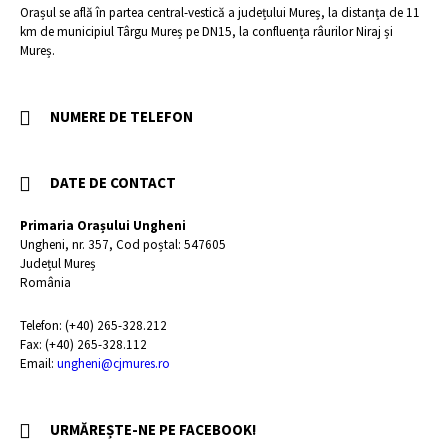
Orașul se află în partea central-vestică a județului Mureș, la distanța de 11
km de municipiul Târgu Mureș pe DN15, la confluența râurilor Niraj și
Mureș.
NUMERE DE TELEFON
DATE DE CONTACT
Primaria Orașului Ungheni
Ungheni, nr. 357, Cod poștal: 547605
Județul Mureș
România
Telefon: (+40) 265-328.212
Fax: (+40) 265-328.112
Email:
ungheni@cjmures.ro
URMĂREȘTE-NE PE FACEBOOK!