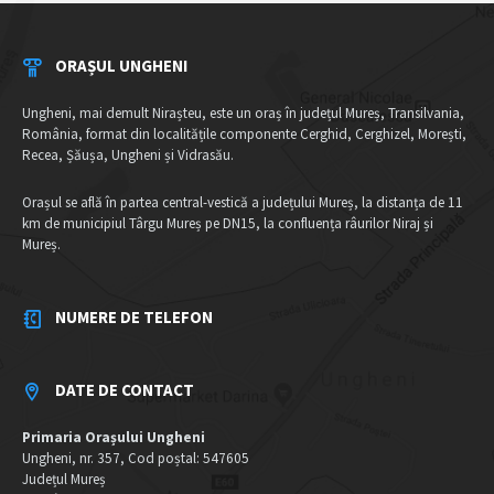
ORAȘUL UNGHENI
Ungheni, mai demult Nirașteu, este un oraș în județul Mureș, Transilvania,
România, format din localitățile componente Cerghid, Cerghizel, Morești,
Recea, Șăușa, Ungheni și Vidrasău.
Orașul se află în partea central-vestică a județului Mureș, la distanța de 11
km de municipiul Târgu Mureș pe DN15, la confluența râurilor Niraj și
Mureș.
NUMERE DE TELEFON
DATE DE CONTACT
Primaria Orașului Ungheni
Ungheni, nr. 357, Cod poștal: 547605
Județul Mureș