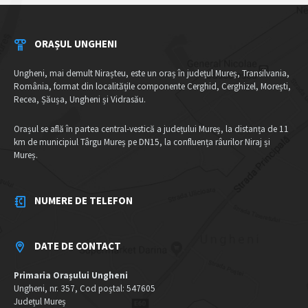
ORAȘUL UNGHENI
Ungheni, mai demult Nirașteu, este un oraș în județul Mureș, Transilvania,
România, format din localitățile componente Cerghid, Cerghizel, Morești,
Recea, Șăușa, Ungheni și Vidrasău.
Orașul se află în partea central-vestică a județului Mureș, la distanța de 11
km de municipiul Târgu Mureș pe DN15, la confluența râurilor Niraj și
Mureș.
NUMERE DE TELEFON
DATE DE CONTACT
Primaria Orașului Ungheni
Ungheni, nr. 357, Cod poștal: 547605
Județul Mureș