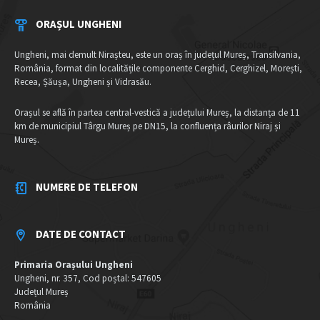
ORAȘUL UNGHENI
Ungheni, mai demult Nirașteu, este un oraș în județul Mureș, Transilvania,
România, format din localitățile componente Cerghid, Cerghizel, Morești,
Recea, Șăușa, Ungheni și Vidrasău.
Orașul se află în partea central-vestică a județului Mureș, la distanța de 11
km de municipiul Târgu Mureș pe DN15, la confluența râurilor Niraj și
Mureș.
NUMERE DE TELEFON
DATE DE CONTACT
Primaria Orașului Ungheni
Ungheni, nr. 357, Cod poștal: 547605
Județul Mureș
România