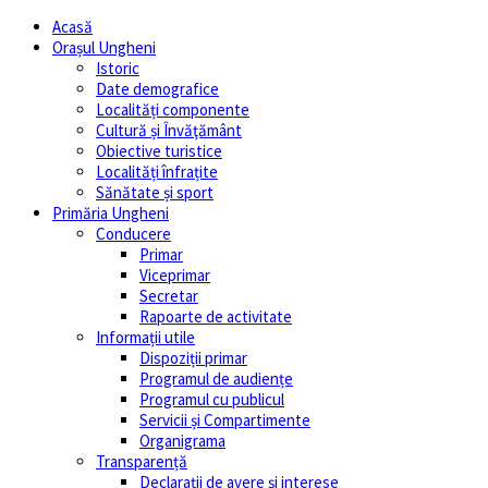
Acasă
Orașul Ungheni
Istoric
Date demografice
Localități componente
Cultură și Învăţământ
Obiective turistice
Localități înfrațite
Sănătate și sport
Primăria Ungheni
Conducere
Primar
Viceprimar
Secretar
Rapoarte de activitate
Informații utile
Dispoziții primar
Programul de audiențe
Programul cu publicul
Servicii și Compartimente
Organigrama
Transparență
Declarații de avere și interese