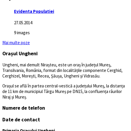
Evidenta Populatiei
27.05.2014
9 images
Mai multe poze
Orașul Ungheni
Ungheni, mai demult Nirașteu, este un oraș în județul Mureș,
Transilvania, România, format din localitățile componente Cerghid,
Cerghizel, Morești, Recea, Șăușa, Ungheni și Vidrasău.
Orașul se află în partea central-vestică a județului Mureș, la distanța
de 11 km de municipiul Târgu Mureș pe DN15, la confluența râurilor
Niraj și Mureș.
Numere de telefon
Date de contact
Primaria Orașului Ungheni