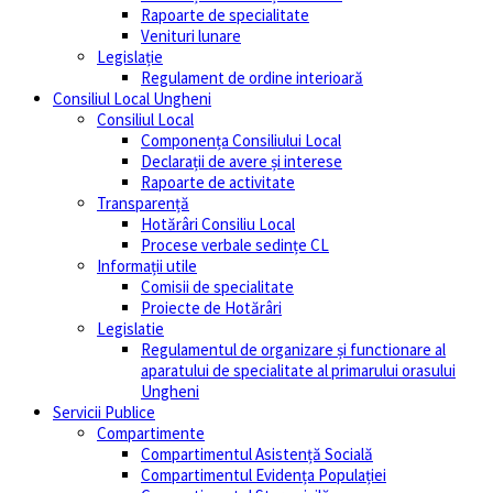
Rapoarte de specialitate
Venituri lunare
Legislație
Regulament de ordine interioară
Consiliul Local Ungheni
Consiliul Local
Componența Consiliului Local
Declarații de avere și interese
Rapoarte de activitate
Transparență
Hotărâri Consiliu Local
Procese verbale sedințe CL
Informații utile
Comisii de specialitate
Proiecte de Hotărâri
Legislatie
Regulamentul de organizare și functionare al
aparatului de specialitate al primarului orasului
Ungheni
Servicii Publice
Compartimente
Compartimentul Asistență Socială
Compartimentul Evidența Populației