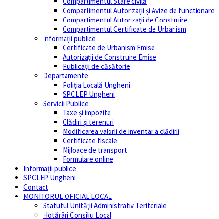
Compartimentul Stare civilă
Compartimentul Autorizații și Avize de functionare
Compartimentul Autorizații de Construire
Compartimentul Certificate de Urbanism
Informații publice
Certificate de Urbanism Emise
Autorizații de Construire Emise
Publicații de căsătorie
Departamente
Poliția Locală Ungheni
SPCLEP Ungheni
Servicii Publice
Taxe și impozite
Clădiri și terenuri
Modificarea valorii de inventar a clădirii
Certificate fiscale
Mijloace de transport
Formulare online
Informații publice
SPCLEP Ungheni
Contact
MONITORUL OFICIAL LOCAL
Statutul Unităţii Administrativ Teritoriale
Hotărâri Consiliu Local