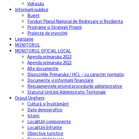
Vidrasău
Informații publice
Buget
Fonduri Planul Național de Redresare si Rezilienta
Programe si Strategii Proprii
Proiecte de investiții
Legislație
MONITORUL
MONITORUL OFICIAL LOCAL
Agenda primarului 2022
Agenda primarului 2022
Alte documente
Dispozițiile Primarului / HCL – cu caracter normativ
Documente și informații financiare
Regulamentele privind procedurile administrative
Statutul Unităţii Administrativ Teritoriale
Orașul Ungheni
Cultură și Învăţământ
Date demografice
Istoric
Localități componente
Localități înfrațite
Obiective turistice