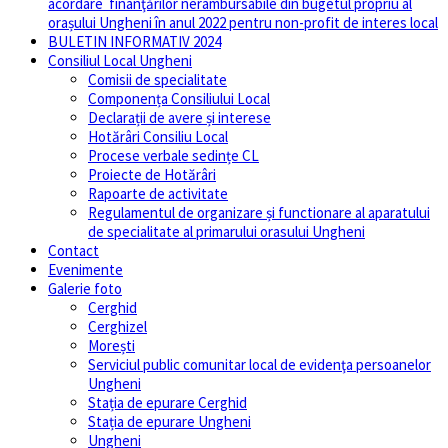
acordare finanţărilor nerambursabile din bugetul propriu al
orașului Ungheni în anul 2022 pentru non-profit de interes local
BULETIN INFORMATIV 2024
Consiliul Local Ungheni
Comisii de specialitate
Componența Consiliului Local
Declarații de avere și interese
Hotărâri Consiliu Local
Procese verbale sedințe CL
Proiecte de Hotărâri
Rapoarte de activitate
Regulamentul de organizare și functionare al aparatului
de specialitate al primarului orasului Ungheni
Contact
Evenimente
Galerie foto
Cerghid
Cerghizel
Morești
Serviciul public comunitar local de evidenţa persoanelor
Ungheni
Stația de epurare Cerghid
Stația de epurare Ungheni
Ungheni