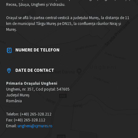
Recea, Șăușa, Ungheni și Vidrasău.
Orașul se află în partea central-vestică a județului Mureș, la distanța de 11
km de municipiul Târgu Mureș pe DN15, la confluența râurilor Niraj și
Mureș.
NUMERE DE TELEFON
DATE DE CONTACT
Primaria Orașului Ungheni
Ungheni, nr. 357, Cod poștal: 547605
Județul Mureș
România
Telefon: (+40) 265-328.212
Fax: (+40) 265-328.112
Email:
ungheni@cjmures.ro