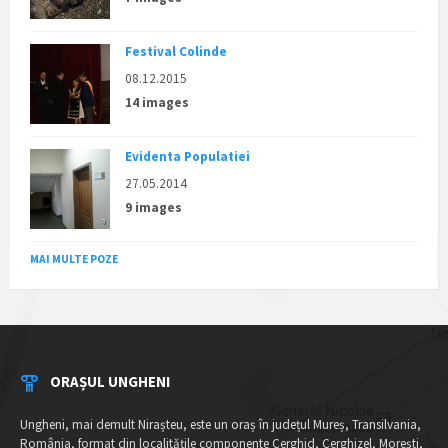
Festival Colinde
08.12.2015
14 images
Evidenta Populatiei
27.05.2014
9 images
MAI MULTE POZE
ORAȘUL UNGHENI
Ungheni, mai demult Nirașteu, este un oraș în județul Mureș, Transilvania,
România, format din localitățile componente Cerghid, Cerghizel, Morești,