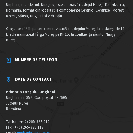
Ungheni, mai demult Nirașteu, este un oraș în județul Mureș, Transilvania,
România, format din localitățile componente Cerghid, Cerghizel, Morești,
Recea, Șăușa, Ungheni și Vidrasău.
Orașul se află în partea central-vestică a județului Mureș, la distanța de 11
km de municipiul Târgu Mureș pe DN15, la confluența râurilor Niraj și
Mureș.
NUMERE DE TELEFON
DATE DE CONTACT
Primaria Orașului Ungheni
Ungheni, nr. 357, Cod poștal: 547605
Județul Mureș
România
Telefon: (+40) 265-328.212
Fax: (+40) 265-328.112
Email:
ungheni@cjmures.ro