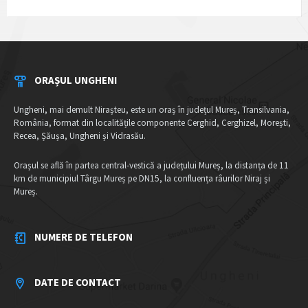
ORAȘUL UNGHENI
Ungheni, mai demult Nirașteu, este un oraș în județul Mureș, Transilvania,
România, format din localitățile componente Cerghid, Cerghizel, Morești,
Recea, Șăușa, Ungheni și Vidrasău.
Orașul se află în partea central-vestică a județului Mureș, la distanța de 11
km de municipiul Târgu Mureș pe DN15, la confluența râurilor Niraj și
Mureș.
NUMERE DE TELEFON
DATE DE CONTACT