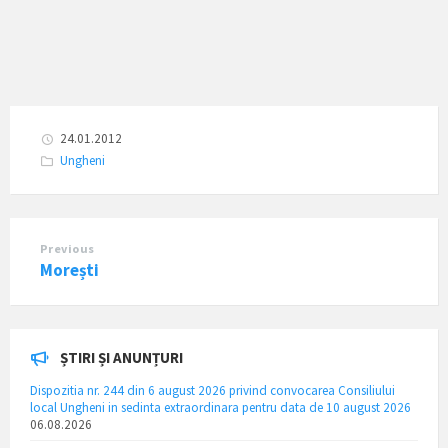
24.01.2012
Categories:
Ungheni
Previous
Morești
ȘTIRI ȘI ANUNȚURI
Dispozitia nr. 244 din 6 august 2026 privind convocarea Consiliului
local Ungheni in sedinta extraordinara pentru data de 10 august 2026
06.08.2026