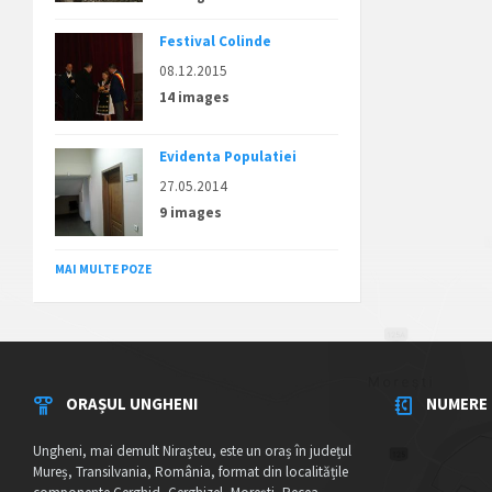
Festival Colinde
08.12.2015
14 images
Evidenta Populatiei
27.05.2014
9 images
MAI MULTE POZE
ORAȘUL UNGHENI
NUMERE 
Ungheni, mai demult Nirașteu, este un oraș în județul
Mureș, Transilvania, România, format din localitățile