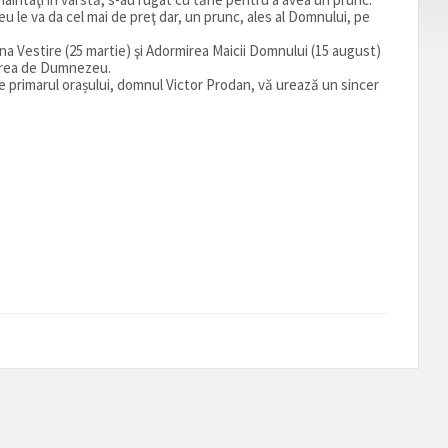
eu le va da cel mai de preţ dar, un prunc, ales al Domnului, pe
a Vestire (25 martie) şi Adormirea Maicii Domnului (15 august)
oarea de Dumnezeu.
e primarul orașului, domnul Victor Prodan, vă urează un sincer