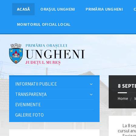
ACASĂ
ORAȘUL UNGHENI
PRIMĂRIA UNGHENI
C
MONITORUL OFICIAL LOCAL
INFORMATII PUBLICE
8 SEPT
TRANSPARENȚA
Home
EVENIMENTE
GALERIE FOTO
La 8 sept
cursul an
Fecioara M