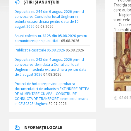
ȘTIRI ȘI ANUNȚURI
Tradiţia s
care au b
Dispozitia nr. 244 din 6 august 2026 privind
Naşterea 
convocarea Consiliului local Ungheni in
sunt cele
sedinta extraordinara pentru data de 10
Cu acest 
august 2026
06.08.2026
”La mulți
Anunt colectiv nr. 6125 din 05.08.2026 pentru
comunicarea prin publicitate
05.08.2026
Publicatie casatorie 05.08.2026
05.08.2026
Dispozitia nr. 243 din 4 august 2026 privind
convocarea de indata a Consiliului local
Ungheni in sedinta extraordinara pentru data
de 5 august 2026
04.08.2026
Proiect de hotarare privind aprobarea
documentatiei de urbanism EXTINDERE RETEA
DE ALIMENTARE CU APA – CONSTRUIRE
08.09.
CONDUCTA DE TRANSPORT pe imobilul inscris
in CF 50525 Ungheni
30.07.2026
INFORMAȚII LOCALE