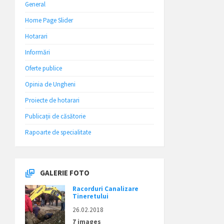
General
Home Page Slider
Hotarari
Informări
Oferte publice
Opinia de Ungheni
Proiecte de hotarari
Publicații de căsătorie
Rapoarte de specialitate
GALERIE FOTO
Racorduri Canalizare
Tineretului
26.02.2018
7 images