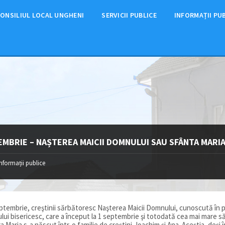
ONSILIUL LOCAL UNGHENI
SERVICII PUBLICE
INFORMAȚII PU
EMBRIE – NAȘTEREA MAICII DOMNULUI SAU SFÂNTA MARIA
Informații publice
embrie, creştinii sărbătoresc Naşterea Maicii Domnului, cunoscută în p
ului bisericesc, care a început la 1 septembrie şi totodată cea mai mare 
aria s-a născut într-o familie de creştini, Ioachim şi Ana. Aceştia, deşi î