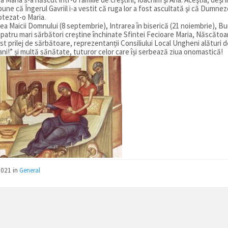
pune că Îngerul Gavriil i-a vestit că ruga lor a fost ascultată şi că Dumnez
otezat-o Maria.
Maicii Domnului (8 septembrie), Intrarea în biserică (21 noiembrie), Bun
 patru mari sărbători creştine închinate Sfintei Fecioare Maria, Născăt
prilej de sărbătoare, reprezentanții Consiliului Local Ungheni alături d
 ani!” și multă sănătate, tuturor celor care își serbează ziua onomastică!
2021
in
General