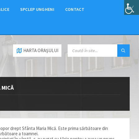
BLICE
SPCLEP UNGHENI
CONTACT
HARTA ORAȘULUI
 MICĂ
opor drept Sfânta Maria Mică. Este prima sărbătoare din
sărbătoare a toamnei.
naintaţi în vârstă, s-au rugat cu tărie pentru a avea un prunc.