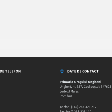
DE TELEFON
DATE DE CONTACT
Primaria Orașului Ungheni
Ungheni, nr. 357, Cod poștal: 547605
Județul Mureș
România
Telefon: (+40) 265-328.212
Fax: (+40) 265-328.112