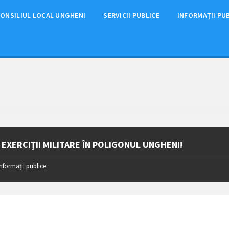
ONSILIUL LOCAL UNGHENI
SERVICII PUBLICE
INFORMAȚII PU
 EXERCIȚII MILITARE ÎN POLIGONUL UNGHENI!
Informații publice