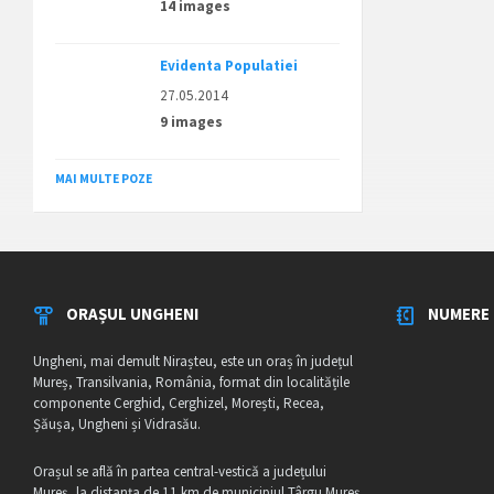
14 images
Evidenta Populatiei
27.05.2014
9 images
MAI MULTE POZE
ORAȘUL UNGHENI
NUMERE 
Ungheni, mai demult Nirașteu, este un oraș în județul
Mureș, Transilvania, România, format din localitățile
componente Cerghid, Cerghizel, Morești, Recea,
Șăușa, Ungheni și Vidrasău.
Orașul se află în partea central-vestică a județului
Mureș, la distanța de 11 km de municipiul Târgu Mureș