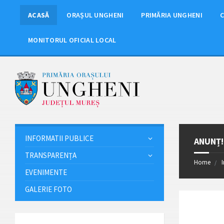
ACASĂ
ORAȘUL UNGHENI
PRIMĂRIA UNGHENI
C
MONITORUL OFICIAL LOCAL
INFORMATII PUBLICE
ANUNȚ!
TRANSPARENȚA
Home
EVENIMENTE
GALERIE FOTO