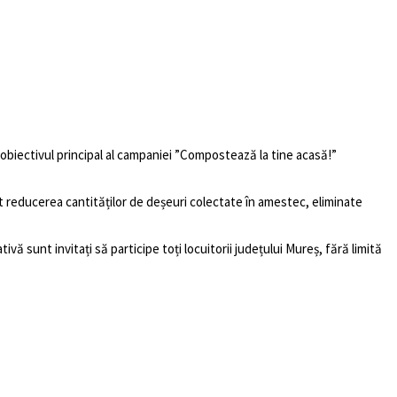
e obiectivul principal al campaniei ”Compostează la tine acasă!”
 reducerea cantităților de deșeuri colectate în amestec, eliminate
ă sunt invitați să participe toți locuitorii județului Mureș, fără limită