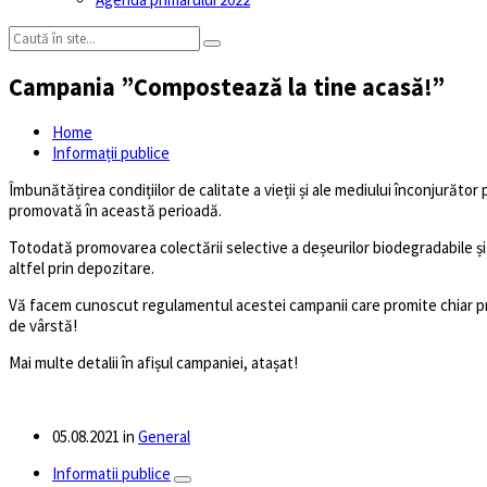
Campania ”Compostează la tine acasă!”
Home
Informații publice
Îmbunătățirea condițiilor de calitate a vieții și ale mediului înconjurăt
promovată în această perioadă.
Totodată promovarea colectării selective a deșeurilor biodegradabile ș
altfel prin depozitare.
Vă facem cunoscut regulamentul acestei campanii care promite chiar premii
de vârstă!
Mai multe detalii în afișul campaniei, atașat!
05.08.2021
in
General
Informatii publice