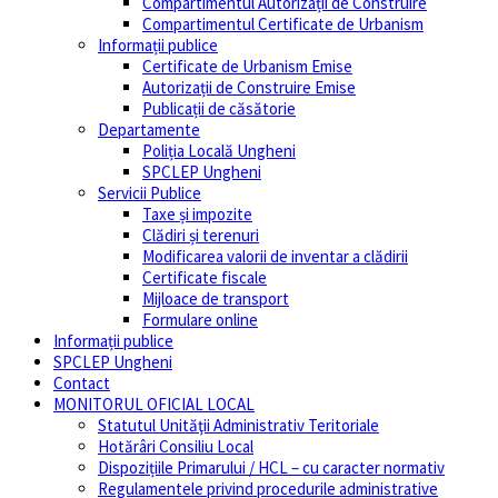
Compartimentul Autorizații de Construire
Compartimentul Certificate de Urbanism
Informații publice
Certificate de Urbanism Emise
Autorizații de Construire Emise
Publicații de căsătorie
Departamente
Poliția Locală Ungheni
SPCLEP Ungheni
Servicii Publice
Taxe și impozite
Clădiri și terenuri
Modificarea valorii de inventar a clădirii
Certificate fiscale
Mijloace de transport
Formulare online
Informații publice
SPCLEP Ungheni
Contact
MONITORUL OFICIAL LOCAL
Statutul Unităţii Administrativ Teritoriale
Hotărâri Consiliu Local
Dispozițiile Primarului / HCL – cu caracter normativ
Regulamentele privind procedurile administrative