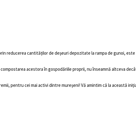
or prin reducerea cantităților de deșeuri depozitate la rampa de gunoi, est
i compostarea acestora în gospodăriile proprii, nu înseamnă altceva decât
, pentru cei mai activi dintre mureșeni! Vă amintim că la această inițiativ