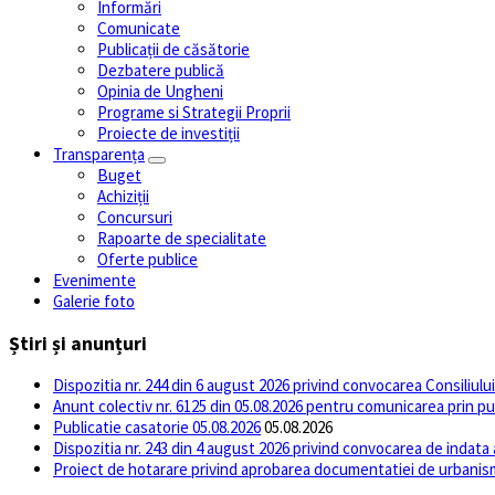
Informări
Comunicate
Publicații de căsătorie
Dezbatere publică
Opinia de Ungheni
Programe si Strategii Proprii
Proiecte de investiții
Transparența
Buget
Achiziții
Concursuri
Rapoarte de specialitate
Oferte publice
Evenimente
Galerie foto
Știri și anunțuri
Dispozitia nr. 244 din 6 august 2026 privind convocarea Consiliul
Anunt colectiv nr. 6125 din 05.08.2026 pentru comunicarea prin pu
Publicatie casatorie 05.08.2026
05.08.2026
Dispozitia nr. 243 din 4 august 2026 privind convocarea de indata
Proiect de hotarare privind aprobarea documentatiei de urb