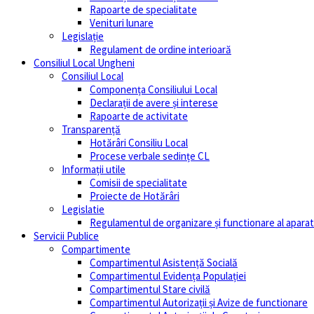
Rapoarte de specialitate
Venituri lunare
Legislație
Regulament de ordine interioară
Consiliul Local Ungheni
Consiliul Local
Componența Consiliului Local
Declarații de avere și interese
Rapoarte de activitate
Transparență
Hotărâri Consiliu Local
Procese verbale sedințe CL
Informații utile
Comisii de specialitate
Proiecte de Hotărâri
Legislatie
Regulamentul de organizare și functionare al aparatu
Servicii Publice
Compartimente
Compartimentul Asistență Socială
Compartimentul Evidența Populației
Compartimentul Stare civilă
Compartimentul Autorizații și Avize de functionare