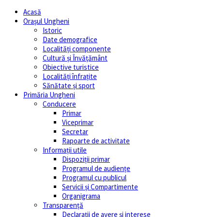
Acasă
Orașul Ungheni
Istoric
Date demografice
Localități componente
Cultură și Învăţământ
Obiective turistice
Localități înfrațite
Sănătate și sport
Primăria Ungheni
Conducere
Primar
Viceprimar
Secretar
Rapoarte de activitate
Informații utile
Dispoziții primar
Programul de audiențe
Programul cu publicul
Servicii și Compartimente
Organigrama
Transparență
Declarații de avere și interese