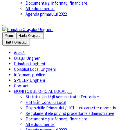
Documente și informații financiare
Alte documente
Agenda primarului 2022
Menu
Harta Orașului
Harta Orașului
Acasă
Orașul Ungheni
Primăria Ungheni
Consiliul Local Ungheni
Informații publice
SPCLEP Ungheni
Contact
MONITORUL OFICIAL LOCAL
Statutul Unităţii Administrativ Teritoriale
Hotărâri Consiliu Local
Dispozițiile Primarului / HCL – cu caracter normativ
Regulamentele privind procedurile administrative
Documente și informații financiare
Alte documente
Agenda primarului 2022