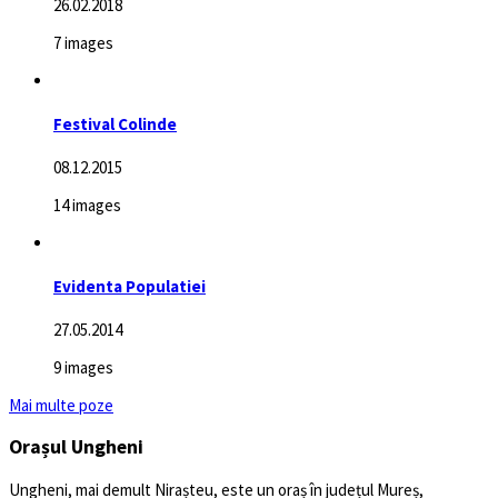
26.02.2018
7 images
Festival Colinde
08.12.2015
14 images
Evidenta Populatiei
27.05.2014
9 images
Mai multe poze
Orașul Ungheni
Ungheni, mai demult Nirașteu, este un oraș în județul Mureș,