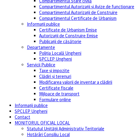
Compartimentul Stare civilă
Compartimentul Autorizații și Avize de functionare
Compartimentul Autorizații de Construire
Compartimentul Certificate de Urbanism
Informații publice
Certificate de Urbanism Emise
Autorizații de Construire Emise
Publicații de căsătorie
Departamente
Poliția Locală Ungheni
SPCLEP Ungheni
Servicii Publice
Taxe și impozite
Clădiri și terenuri
Modificarea valorii de inventar a clădirii
Certificate fiscale
Mijloace de transport
Formulare online
Informații publice
SPCLEP Ungheni
Contact
MONITORUL OFICIAL LOCAL
Statutul Unităţii Administrativ Teritoriale
Hotărâri Consiliu Local