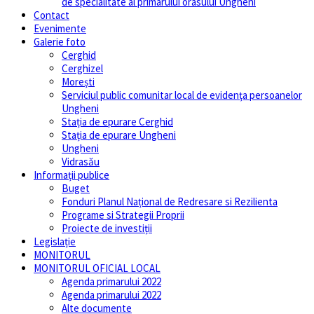
de specialitate al primarului orasului Ungheni
Contact
Evenimente
Galerie foto
Cerghid
Cerghizel
Morești
Serviciul public comunitar local de evidenţa persoanelor
Ungheni
Stația de epurare Cerghid
Stația de epurare Ungheni
Ungheni
Vidrasău
Informații publice
Buget
Fonduri Planul Național de Redresare si Rezilienta
Programe si Strategii Proprii
Proiecte de investiții
Legislație
MONITORUL
MONITORUL OFICIAL LOCAL
Agenda primarului 2022
Agenda primarului 2022
Alte documente