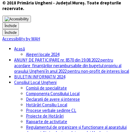
© 2018 Primăria Ungheni - Județul Mureș. Toate drepturile
rezervate.
Închide
Închide
Accessibility by WAH
Acasă
Alegeri locale 2024
ANUNȚ DE PARTICIPARE nr. 8570 din 19.08.2022 pentru
acordare finanţărilor nerambursabile din bugetul propriu al
orașului Ungheni în anul 2022 pentru non-profit de interes local
BULETIN INFORMATIV 2024
Consiliul Local Ungheni
Comisii de specialitate
Componența Consiliului Local
Declarații de avere și interese
Hotărâri Consiliu Local
Procese verbale sedințe CL
Proiecte de Hotărâri
Rapoarte de activitate
Regulamentul de organizare și functionare al aparatului