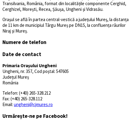
Transilvania, România, format din localitățile componente Cerghid,
Cerghizel, Morești, Recea, Șăușa, Ungheni și Vidrasău.
Orașul se află în partea central-vestică a județului Mureș, la distanța
de 11 km de municipiul Târgu Mureș pe DN15, la confluența râurilor
Niraj și Mureș.
Numere de telefon
Date de contact
Primaria Orașului Ungheni
Ungheni, nr. 357, Cod poștal: 547605
Județul Mureș
România
Telefon: (+40) 265-328.212
Fax: (+40) 265-328.112
Email:
ungheni@cjmures.ro
Urmărește-ne pe Facebook!