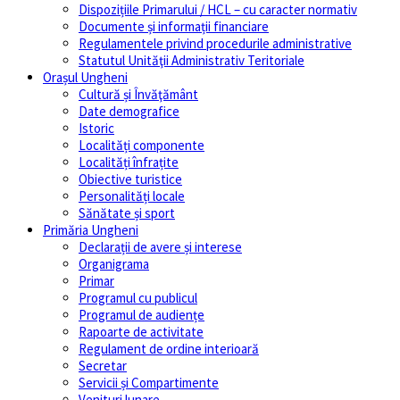
Dispozițiile Primarului / HCL – cu caracter normativ
Documente și informații financiare
Regulamentele privind procedurile administrative
Statutul Unităţii Administrativ Teritoriale
Orașul Ungheni
Cultură și Învăţământ
Date demografice
Istoric
Localități componente
Localități înfrațite
Obiective turistice
Personalități locale
Sănătate și sport
Primăria Ungheni
Declarații de avere și interese
Organigrama
Primar
Programul cu publicul
Programul de audiențe
Rapoarte de activitate
Regulament de ordine interioară
Secretar
Servicii și Compartimente
Venituri lunare