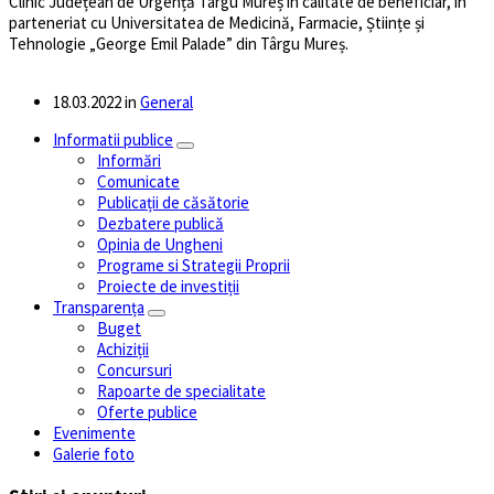
Clinic Județean de Urgență Târgu Mureș în calitate de beneficiar, în
parteneriat cu Universitatea de Medicină, Farmacie, Științe și
Tehnologie „George Emil Palade” din Târgu Mureș.
18.03.2022
in
General
Informatii publice
Informări
Comunicate
Publicații de căsătorie
Dezbatere publică
Opinia de Ungheni
Programe si Strategii Proprii
Proiecte de investiții
Transparența
Buget
Achiziții
Concursuri
Rapoarte de specialitate
Oferte publice
Evenimente
Galerie foto