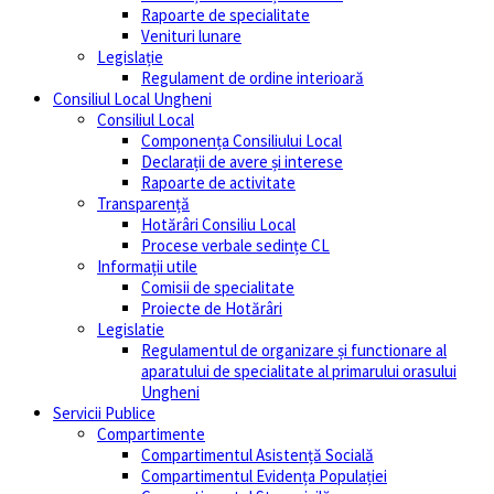
Rapoarte de specialitate
Venituri lunare
Legislație
Regulament de ordine interioară
Consiliul Local Ungheni
Consiliul Local
Componența Consiliului Local
Declarații de avere și interese
Rapoarte de activitate
Transparență
Hotărâri Consiliu Local
Procese verbale sedințe CL
Informații utile
Comisii de specialitate
Proiecte de Hotărâri
Legislatie
Regulamentul de organizare și functionare al
aparatului de specialitate al primarului orasului
Ungheni
Servicii Publice
Compartimente
Compartimentul Asistență Socială
Compartimentul Evidența Populației