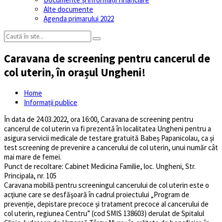
Alte documente
Agenda primarului 2022
Caravana de screening pentru cancerul de
col uterin, în orașul Ungheni!
Home
Informații publice
În data de 24.03.2022, ora 16:00, Caravana de screening pentru
cancerul de col uterin va fi prezentă în localitatea Ungheni pentru a
asigura servicii medicale de testare gratuită Babeș Papanicolau, ca și
test screening de prevenire a cancerului de col uterin, unui număr cât
mai mare de femei.
Punct de recoltare: Cabinet Medicina Familie, loc. Ungheni, Str.
Principala, nr. 105
Caravana mobilă pentru screeningul cancerului de col uterin este o
acţiune care se desfăşoară în cadrul proiectului „Program de
prevenție, depistare precoce și tratament precoce al cancerului de
col uterin, regiunea Centru” (cod SMIS 138603) derulat de Spitalul