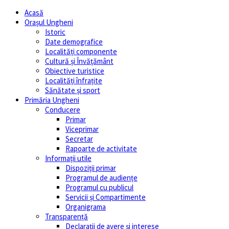
Acasă
Orașul Ungheni
Istoric
Date demografice
Localități componente
Cultură și Învăţământ
Obiective turistice
Localități înfrațite
Sănătate și sport
Primăria Ungheni
Conducere
Primar
Viceprimar
Secretar
Rapoarte de activitate
Informații utile
Dispoziții primar
Programul de audiențe
Programul cu publicul
Servicii și Compartimente
Organigrama
Transparență
Declarații de avere și interese