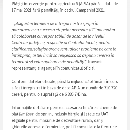
Plăți și intervenție pentru agricultură (APIA) până la data de
17 mai 2021 fără penalități, în cadrul Campaniei 2021.
„Asigurăm fermierii de întregul nostru sprijin în
parcurgerea cu succes a etapelor necesare şi îi îndemnăm
să colaboreze cu responsabilii de dosar de la nivelul
Centrelor judeţene, respectiv ai Centrelor locale, pentru
clarificarea/soluţionarea eventualelor probleme pe care le
întâmpină, astfel încât să reuşească să depună cererea în
termen şi să evite aplicarea de penalităţi”,
transmit
reprezentanţi ai agenţiei în comunicatul oficial.
Conform datelor oficiale, până la mijlocul săptămânii în curs
a fost înregistrat în baza de date APIA un număr de 710.720
cereri, pentru o suprafață de 6.885.745 ha.
Informaţiile detaliate pentru accesarea fiecărei scheme de
plată/măsuri de sprijin, inclusiv hărţile şi listele cu UAT
eligibile pentru măsurile de dezvoltare rurală, dar şi
ghidurile adresate fermierilor, pot fi consultate la Centrele