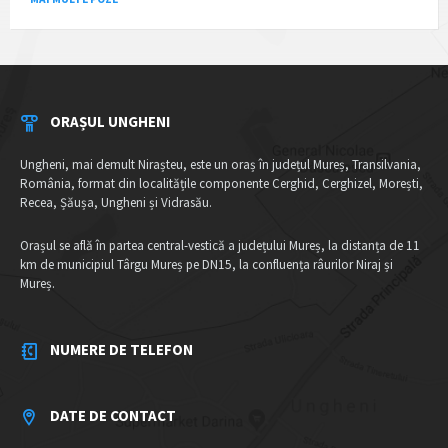
ORAȘUL UNGHENI
Ungheni, mai demult Nirașteu, este un oraș în județul Mureș, Transilvania,
România, format din localitățile componente Cerghid, Cerghizel, Morești,
Recea, Șăușa, Ungheni și Vidrasău.
Orașul se află în partea central-vestică a județului Mureș, la distanța de 11
km de municipiul Târgu Mureș pe DN15, la confluența râurilor Niraj și
Mureș.
NUMERE DE TELEFON
DATE DE CONTACT